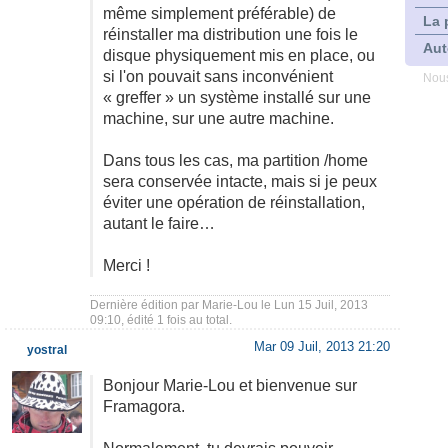
même simplement préférable) de
La 
réinstaller ma distribution une fois le
Aut
disque physiquement mis en place, ou
si l'on pouvait sans inconvénient
Nous
« greffer » un système installé sur une
machine, sur une autre machine.
Dans tous les cas, ma partition /home
sera conservée intacte, mais si je peux
éviter une opération de réinstallation,
autant le faire…
Merci !
Dernière édition par
Marie-Lou
le Lun 15 Juil, 2013
09:10, édité 1 fois au total.
Mar 09 Juil, 2013 21:20
yostral
Bonjour Marie-Lou et bienvenue sur
Framagora.