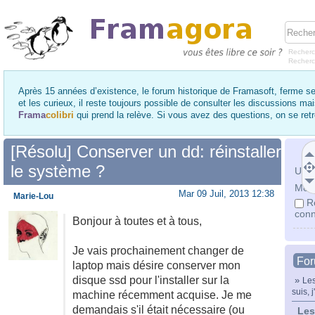
Recherc
Recher
Après 15 années d’existence, le forum historique de Framasoft, ferme se
et les curieux, il reste toujours possible de consulter les discussions ma
Frama
colibri
qui prend la relève. Si vous avez des questions, on se re
[Résolu] Conserver un dd: réinstaller
le système ?
Utili
Mot 
Mar 09 Juil, 2013 12:38
Marie-Lou
R
conn
Bonjour à toutes et à tous,
Je vais prochainement changer de
Fo
laptop mais désire conserver mon
disque ssd pour l'installer sur la
»
Les
suis, j
machine récemment acquise. Je me
demandais s'il était nécessaire (ou
Les