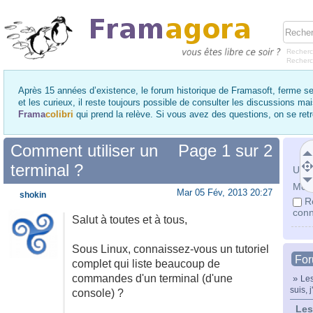
Recherc
Recher
Après 15 années d’existence, le forum historique de Framasoft, ferme se
et les curieux, il reste toujours possible de consulter les discussions ma
Frama
colibri
qui prend la relève. Si vous avez des questions, on se re
Comment utiliser un
Page
1
sur
2
terminal ?
Utili
Mot 
Mar 05 Fév, 2013 20:27
shokin
R
conn
Salut à toutes et à tous,
Sous Linux, connaissez-vous un tutoriel
Fo
complet qui liste beaucoup de
commandes d'un terminal (d'une
»
Les
suis, j
console) ?
Les