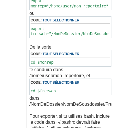
export
monrep="/home/user/mon_repertoire"
ou
CODE:
TOUT SÉLECTIONNER
export
freeweb="/NomDeDossier/NomDeSousdossier/Fr
De la sorte,
CODE:
TOUT SÉLECTIONNER
cd $monrep
te conduira dans
/home/user/mon_repertoire, et
CODE:
TOUT SÉLECTIONNER
cd $freeweb
dans
/NomDeDossier/NomDeSousdossier/FreeShare
Pour exporter, si tu utilises bash, inclure
le code dans ~/.bashrc devrait faire