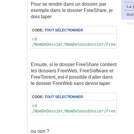
Pour se rendre dans un dossier, par
La 
exemple dans le dossier FreeShare, je
Aut
dois taper
Nous
CODE:
TOUT SÉLECTIONNER
cd
/NomDeDossier/NomDeSousdossier/FreeShare
Ensuite, si le dossier FreeShare contient
les dossiers FreeWeb, FreeSoftware et
FreeTorrent, est-il possible d'aller dans
le dossier FreeWeb sans devoir taper
CODE:
TOUT SÉLECTIONNER
cd
/NomDeDossier/NomDeSousdossier/FreeShare/F
ou non ?