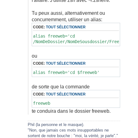
l'affaire. J'utilise zsh avec ~/.zshenv.
Tu peux aussi, alternativement ou
concurremment, utiliser un alias:
CODE:
TOUT SÉLECTIONNER
alias freeweb='cd
/NomDeDossier/NomDeSousdossier/FreeShare/F
ou
CODE:
TOUT SÉLECTIONNER
alias freeweb='cd $freeweb'
de sorte que la commande
CODE:
TOUT SÉLECTIONNER
freeweb
te conduira dans le dossier freeweb.
Phil (la personne et le masque).
"Non, que jamais ces mots insupportables ne
sortent de notre bouche : "moi, la vérité, je parle"."