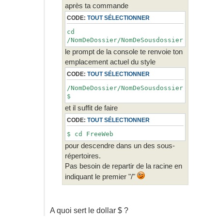
après ta commande
CODE:
TOUT SÉLECTIONNER
cd
/NomDeDossier/NomDeSousdossier/FreeSha
le prompt de la console te renvoie ton
emplacement actuel du style
CODE:
TOUT SÉLECTIONNER
/NomDeDossier/NomDeSousdossier/FreeSha
$
et il suffit de faire
CODE:
TOUT SÉLECTIONNER
$ cd FreeWeb
pour descendre dans un des sous-
répertoires.
Pas besoin de repartir de la racine en
indiquant le premier "/"
A quoi sert le dollar $ ?