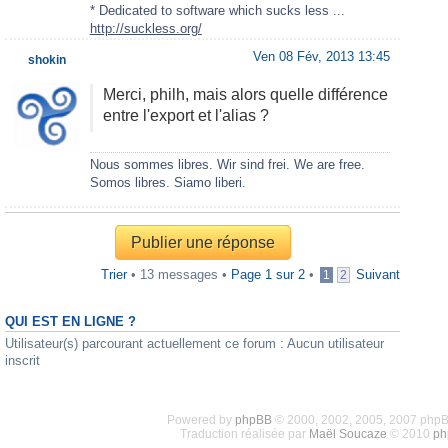
* Dedicated to software which sucks less ...
http://suckless.org/
Ven 08 Fév, 2013 13:45
shokin
Merci, philh, mais alors quelle différence
entre l'export et l'alias ?
Nous sommes libres. Wir sind frei. We are free.
Somos libres. Siamo liberi.
Publier une réponse
Trier
• 13 messages •
Page
1
sur
2
•
Suivant
1
2
QUI EST EN LIGNE ?
Utilisateur(s) parcourant actuellement ce forum : Aucun utilisateur
inscrit
Powered by
phpBB
© 2000, 2002, 2005, 2007 php
Traduction réalisée par
Maël Soucaze
© 2010
ph