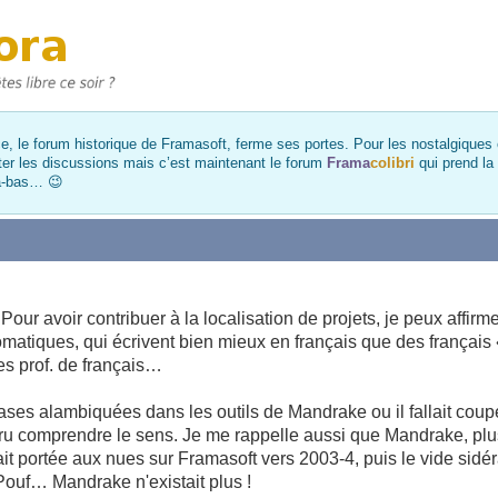
, le forum historique de Framasoft, ferme ses portes. Pour les nostalgiques et
ter les discussions mais c’est maintenant le forum
Frama
colibri
qui prend la
là-bas… 😉
Pour avoir contribuer à la localisation de projets, je peux affirme
omatiques, qui écrivent bien mieux en français que des français 
des prof. de français…
rases alambiquées dans les outils de Mandrake ou il fallait cou
cru comprendre le sens. Je me rappelle aussi que Mandrake, plu
était portée aux nues sur Framasoft vers 2003-4, puis le vide sid
 Pouf… Mandrake n'existait plus !