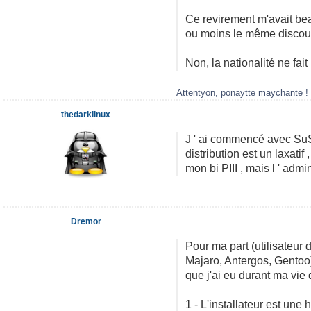
Ce revirement m'avait be
ou moins le même discour
Non, la nationalité ne fai
Attentyon, ponaytte maychante !
thedarklinux
J ' ai commencé avec SuSe 
distribution est un laxatif
mon bi PIII , mais l ' admi
Dremor
Pour ma part (utilisateur 
Majaro, Antergos, Gentoo)
que j'ai eu durant ma vie d
1 - L'installateur est une