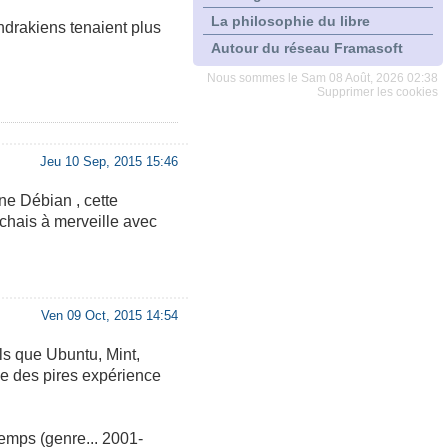
La philosophie du libre
drakiens tenaient plus
Autour du réseau Framasoft
Nous sommes le Sam 08 Août, 2026 02:38
Supprimer les cookies
Jeu 10 Sep, 2015 15:46
une Débian , cette
archais à merveille avec
Ven 09 Oct, 2015 14:54
els que Ubuntu, Mint,
une des pires expérience
temps (genre... 2001-