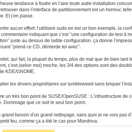
heuse tendance à foutre en l'aire toute autre installation concur
etrouver dans l'interface de partitionnement est un horreur, telle
e. Et j'en passe.
ntre aucun effort: l'utilitaire sudo en est un bon exemple, la conf
e commentaire indiquant que c'est "une configuration de test à mo
on" juste au dessus de ladite configuration. ça donne l'impress
disant "prend ce CD, démerde toi avec".
el, qui fait, la plupart du temps, plus de mal que de bien tant 
lent, c'est (selon moi) moche, les 3/4 des options sont des doubl
ns de KDE/GNOME.
'installer les drivers propriétaires sur tumbleweed sans briquer l'ins
tre un très bon point de SUSE/OpenSUSE : L'infrastructure de c
e. Dommage que ce soit le seul bon point.
and besoin d'un grand nettoyage, sans quoi je ne vois pas d'a
 petit feu, comme ça a été le cas pour Mandriva.