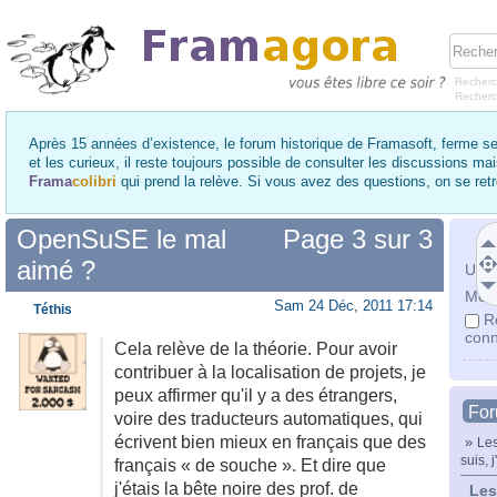
Recherc
Recher
Après 15 années d’existence, le forum historique de Framasoft, ferme se
et les curieux, il reste toujours possible de consulter les discussions ma
Frama
colibri
qui prend la relève. Si vous avez des questions, on se re
OpenSuSE le mal
Page
3
sur
3
aimé ?
Utili
Mot 
Sam 24 Déc, 2011 17:14
Téthis
R
conn
Cela relève de la théorie. Pour avoir
contribuer à la localisation de projets, je
peux affirmer qu'il y a des étrangers,
Fo
voire des traducteurs automatiques, qui
écrivent bien mieux en français que des
»
Les
suis, j
français « de souche ». Et dire que
j'étais la bête noire des prof. de
Les