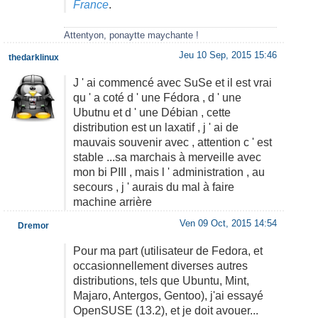
France
.
Attentyon, ponaytte maychante !
Jeu 10 Sep, 2015 15:46
thedarklinux
J ' ai commencé avec SuSe et il est vrai
qu ' a coté d ' une Fédora , d ' une
Ubutnu et d ' une Débian , cette
distribution est un laxatif , j ' ai de
mauvais souvenir avec , attention c ' est
stable ...sa marchais à merveille avec
mon bi PIII , mais l ' administration , au
secours , j ' aurais du mal à faire
machine arrière
Ven 09 Oct, 2015 14:54
Dremor
Pour ma part (utilisateur de Fedora, et
occasionnellement diverses autres
distributions, tels que Ubuntu, Mint,
Majaro, Antergos, Gentoo), j'ai essayé
OpenSUSE (13.2), et je doit avouer...