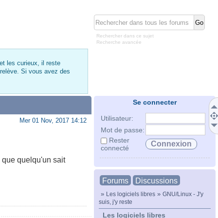
Rechercher dans ce sujet
Recherche avancée
 les curieux, il reste
 relève. Si vous avez des
Se connecter
Utilisateur:
Mer 01 Nov, 2017 14:12
Mot de passe:
Rester
connecté
e que quelqu'un sait
Forums
Discussions
»
»
Les logiciels libres
GNU/Linux - J'y
suis, j'y reste
Les logiciels libres