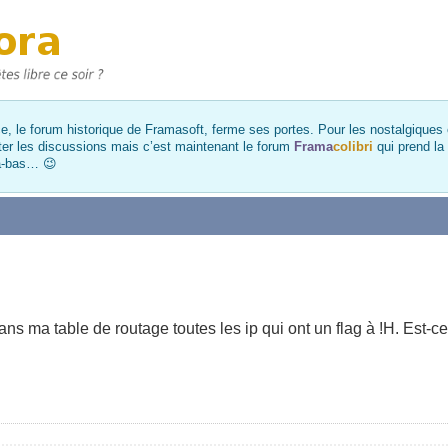
, le forum historique de Framasoft, ferme ses portes. Pour les nostalgiques et
ter les discussions mais c’est maintenant le forum
Frama
colibri
qui prend la
là-bas… 😉
ns ma table de routage toutes les ip qui ont un flag à !H. Est-c