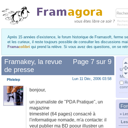
Recherc
Recher
Après 15 années d’existence, le forum historique de Framasoft, ferme se
et les curieux, il reste toujours possible de consulter les discussions ma
Frama
colibri
qui prend la relève. Si vous avez des questions, on se re
Framakey, la revue
Page
7
sur
9
de presse
Utili
Mot 
Lun 11 Déc, 2006 03:58
Pfelelep
R
conn
bonjour,
un journaliste de "PDA Pratique", un
Fo
magazine
trimestriel (64 pages) consacré à
»
Les
l'informatique nomade, m'a contacte: il
Les
veut publier ma BD poour illustrer un