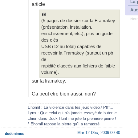
La 
article
Aut
Nous
(5 pages de dossier sur la Framakey
(présentation, installation,
enrichissement, etc.), plus un guide
des clés
USB (12 au total) capables de
recevoir la Framakey (surtout un pb
de
rapidité d'accès aux fichiers de faible
volume).
sur la framakey.
Ca peut etre bien aussi, non?
Ehomil : La violence dans les jeux vidéo? Pfff....
Lynx : Que celui qui n'a jamais essayé de buter le
chien dans Duck Hunt me jete la première pierre !
* Ehomil repose la pierre qu'il a ramassé
Mar 12 Déc, 2006 00:40
dedenimes