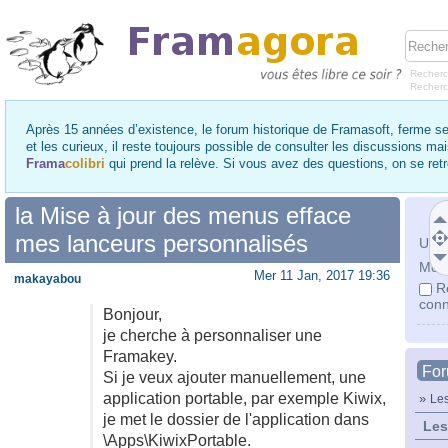
Recherc
Recher
Après 15 années d’existence, le forum historique de Framasoft, ferme se
et les curieux, il reste toujours possible de consulter les discussions ma
Frama
colibri
qui prend la relève. Si vous avez des questions, on se re
la Mise à jour des menus efface
mes lanceurs personnalisés
Utili
Mot 
Mer 11 Jan, 2017 19:36
makayabou
R
conn
Bonjour,
je cherche à personnaliser une
Framakey.
Fo
Si je veux ajouter manuellement, une
application portable, par exemple Kiwix,
»
Les
je met le dossier de l'application dans
Les
\Apps\KiwixPortable.