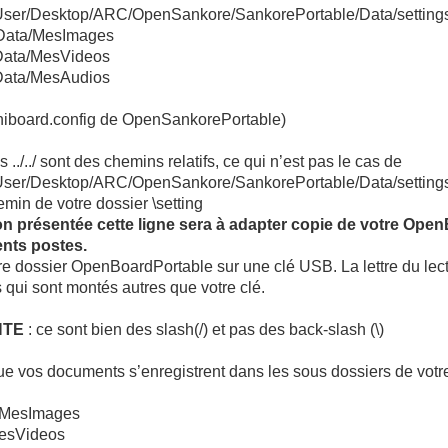
User/Desktop/ARC/OpenSankore/SankorePortable/Data/setting
./Data/MesImages
/Data/MesVideos
/Data/MesAudios
r Uniboard.config de OpenSankorePortable)
 ../../ sont des chemins relatifs, ce qui n’est pas le cas de
User/Desktop/ARC/OpenSankore/SankorePortable/Data/setting
emin de votre dossier \setting
ion présentée cette ligne sera à adapter copie de votre Ope
ents postes.
re dossier OpenBoardPortable sur une clé USB. La lettre du lecte
 qui sont montés autres que votre clé.
NTE
: ce sont bien des slash(/) et pas des back-slash (\)
ue vos documents s’enregistrent dans les sous dossiers de votr
a\MesImages
MesVideos