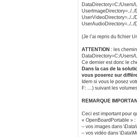
DataDirectory=C:/Users/
UserImageDirectory=../.
UserVideoDirectory=../..
UserAudioDirectory=../..
(Je l’ai repris du fichie
ATTENTION
: les chemins
DataDirectory=C:/Users/
Ce dernier est donc le ch
Dans la cas de la solut
vous poserez sur différ
Idem si vous le posez vot
F: …) suivant les volumes
REMARQUE IMPORTA
Ceci est important pour q
« OpenBoardPortable » :
– vos images dans \Dat
– vos vidéo dans \Data\