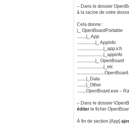
– Dans le dossier Open
à la racine de votre dos
Cela donne :
|_ OpenBoardPortable
........|_ App
................|_ AppInfo
.......................|_app.ich
.......................|_appinfo
................|_ OpenBoard
.......................|_etc
........................OpenBoar
........|_Data
........|_Other
........OpenBoard.exe – R
– Dans le dossier \Open
éditer
le ficher OpenBoar
À fin de section [App]
ajo