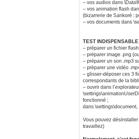
– vos audios dans \Data
– vos animation flash dan
(bizarrerie de Sankoré :
– vos documents dans \s
TEST INDISPENSABL
– préparer un fichier flash
– préparer image .png (ou 
– préparer un son .mp3 su
– préparer une vidéo .mp4
– glisser-déposer ces 3 f
correspondants de la bib
– ouvrir dans l’explorate
\settings\animationUserDir
fonctionné ;
dans \settings\document, 
Vous pouvez désinstaller
travaillez)