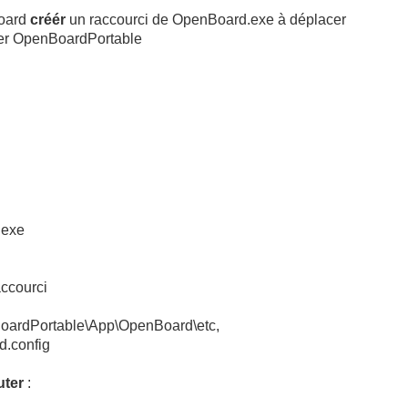
Board
créér
un raccourci de OpenBoard.exe à déplacer
sier OpenBoardPortable
d.exe
accourci
BoardPortable\App\OpenBoard\etc,
d.config
uter
: