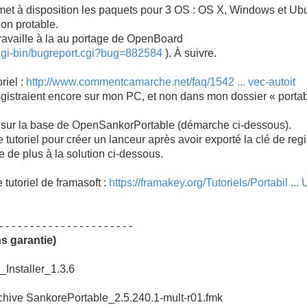
 met à disposition les paquets pour 3 OS : OS X, Windows et Ub
ion protable.
availle à la au portage de OpenBoard
/cgi-bin/bugreport.cgi?bug=882584
). À suivre.
riel :
http://www.commentcamarche.net/faq/1542 ... vec-autoit
gistraient encore sur mon PC, et non dans mon dossier « portab
ir sur la base de OpenSankorPortable (démarche ci-dessous).
ce tutoriel pour créer un lanceur après avoir exporté la clé de r
 de plus à la solution ci-dessous.
le tutoriel de framasoft :
https://framakey.org/Tutoriels/Portabil ...
- - - - - - - - - - - - - - - - - - - - - -
 garantie)
Installer_1.3.6
chive SankorePortable_2.5.240.1-mult-r01.fmk