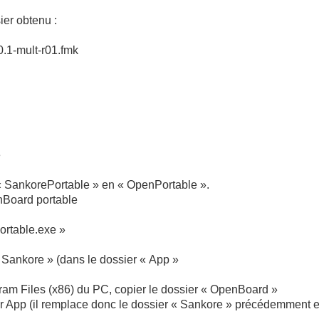
ier obtenu :
.1-mult-r01.fmk
e
« SankorePortable » en « OpenPortable ».
nBoard portable
rtable.exe »
 Sankore » (dans le dossier « App »
ram Files (x86) du PC, copier le dossier « OpenBoard »
er App (il remplace donc le dossier « Sankore » précédemment e