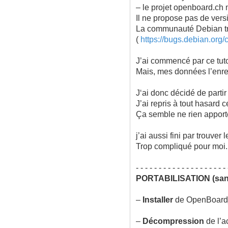
– le projet openboard.ch
Il ne propose pas de vers
La communauté Debian tr
(
https://bugs.debian.org
J’ai commencé par ce tuto
Mais, mes données l’enre
J‘ai donc décidé de part
J’ai repris à tout hasard 
Ça semble ne rien apporte
j’ai aussi fini par trouver 
Trop compliqué pour moi.
- - - - - - - - - - - - - - - - - - - - 
PORTABILISATION (sans
–
Installer
de OpenBoard_
–
Décompression
de l’a