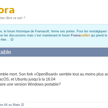
, le forum historique de Framasoft, ferme ses portes. Pour les nostalgiques et
ter les discussions mais c’est maintenant le forum
Frama
colibri
qui prend la
là-bas… 😉
able
mble mort. Son fork «OpenBoard» semble tout au moins plus act
acOS, et Ubuntu jusqu'à la 16.04
faire une version Windows portable?
on 64 ou Mate 32