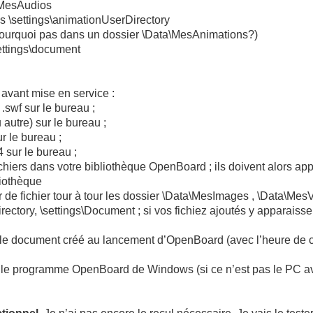
\MesAudios
s \settings\animationUserDirectory
 pourquoi pas dans un dossier \Data\MesAnimations?)
ettings\document
E
avant mise en service :
 .swf sur le bureau ;
autre) sur le bureau ;
r le bureau ;
 sur le bureau ;
ichiers dans votre bibliothèque OpenBoard ; ils doivent alors app
liothèque
ur de fichier tour à tour les dossier \Data\MesImages , \Data\Me
ectory, \settings\Document ; si vos fichiez ajoutés y apparaisse
le document créé au lancement d’OpenBoard (avec l’heure de cré
 le programme OpenBoard de Windows (si ce n’est pas le PC a