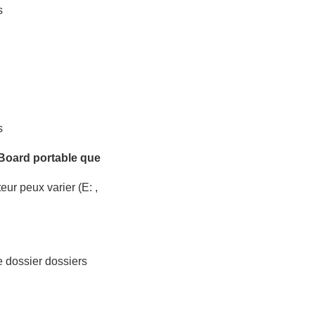
s
s
nBoard portable que
ur peux varier (E: ,
e dossier dossiers