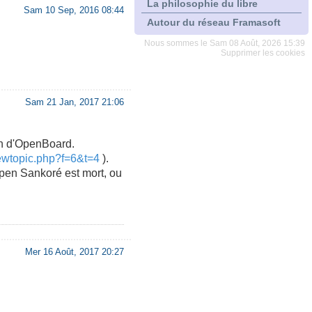
La philosophie du libre
Sam 10 Sep, 2016 08:44
Autour du réseau Framasoft
Nous sommes le Sam 08 Août, 2026 15:39
Supprimer les cookies
Sam 21 Jan, 2017 21:06
ion d'OpenBoard.
iewtopic.php?f=6&t=4
).
Open Sankoré est mort, ou
Mer 16 Août, 2017 20:27