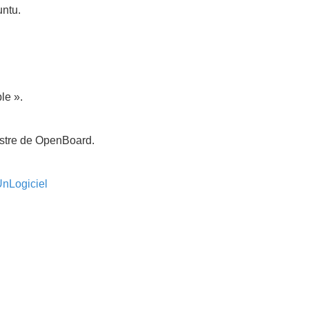
untu.
le ».
egistre de OpenBoard.
 UnLogiciel