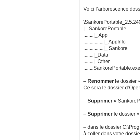
Voici l’arborescence doss
\SankorePortable_2.5.240
|_ SankorePortable
........|_ App
................|_ AppInfo
................|_ Sankore
........|_Data
........|_Other
........SankorePortable.ex
–
Renommer
le dossier 
Ce sera le dossier d’Ope
–
Supprimer
« SankorePo
–
Supprimer
le dossier «
– dans le dossier C:\Prog
à coller dans votre dossi