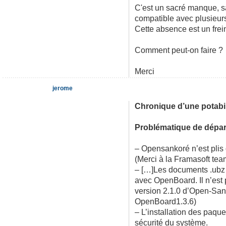
C'est un sacré manque, sa
compatible avec plusieur
Cette absence est un frein 
Comment peut-on faire ?
Merci
jerome
Chronique d’une potabil
Problématique de départ
– Opensankoré n’est plis
(Merci à la Framasoft tea
– […]Les documents .ubz 
avec OpenBoard. Il n’est 
version 2.1.0 d’Open-Sank
OpenBoard1.3.6)
– L’installation des paq
sécurité du système.