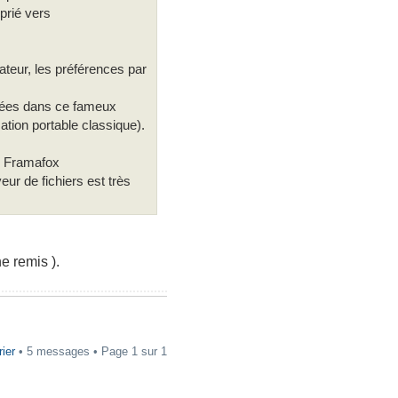
oprié vers
teur, les préférences par
ockées dans ce fameux
ation portable classique).
r" Framafox
eur de fichiers est très
e remis ).
rier
• 5 messages • Page
1
sur
1