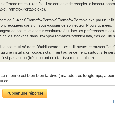
ir le "mode réseau" (en fait, il se contente de recopier le lanceur appr
ble\FramafoxPortable.exe).
ent de J:\Apps\FramafoxPortable\FramafoxPortable.exe par un utilisa
ont recopiées dans un sous-dossier de son lecteur P puis utilisées.
hangera de poste, le lanceur continuera à utiliser les préférences st
e celles stockées dans J:\Apps\FramafoxPortable\Data, cas de l'utilis
 le poste utilisé dans l'établissement, les utilisateurs retrouvent "leu
t qu'une installation locale, notamment au lancement, surtout si le serv
u n'est pas au top (très courant en établissement scolaire).
 La mienne est bien bien tardive ( malade très longtemps, à pein
ut ça.
Publier une réponse
T