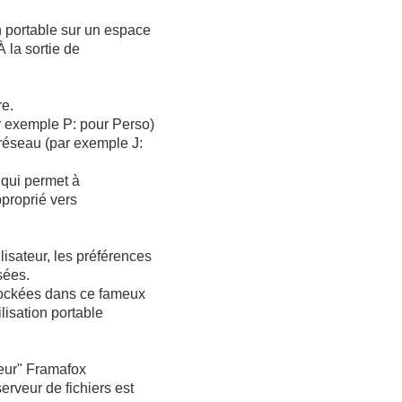
n portable sur un espace
 la sortie de
re.
r exemple P: pour Perso)
 réseau (par exemple J:
 qui permet à
pproprié vers
isateur, les préférences
sées.
 stockées dans ce fameux
lisation portable
"leur" Framafox
erveur de fichiers est