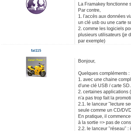
La Framakey fonctionne s
Par contre,
1. l'accès aux données vi
un clé usb ou une carte s
2. comme les logiciels po
plusieurs utilisateurs (je
par exemple)
fat115
Bonjour,
Quelques compléments :
1. avec une chaine complè
d'une clé USB / carte SD.
2. certaines applications
n'a pas trop fait la promo
2.1. le lanceur "lecture se
seule comme un CD/DVD
En pratique, il commence 
à la sortie => pas de con
2.2. le lanceur "réseau" :