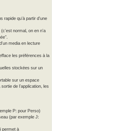
 rapide qu'à partir d'une
 (c'est normal, on en n'a
gée".
r d'un media en lecture
efface les préférences à la
iduelles stockées sur un
ortable sur un espace
ortie de l'application, les
xemple P: pour Perso)
éseau (par exemple J:
i permet à