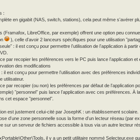
 :
lète en gigabit (NAS, switch, stations), cela peut même s'avérer plus
ns (Framafox, LibreOffice, par exemple) offrent une option peu connue
ion
), celle d'avoir 2 lanceurs spécifiques pour une utilisation "parta
seule" : il est conçu pour permettre l'utilisation de l'application à parti
DVD.
e par recopier les préférences vers le PC puis lance l'application et 
rvation des modifications
" : il est conçu pour permettre l'utilisation avec des préférences indiv
utilisateur.
e par recopier (ou non) les préférences par défaut de l'application p
mple) "personnel" puis lance l'application avec ces préférences. À la s
ns cet espace "personnel".
ation est justement celui-cité par JosephK : un établissement scolaire.
pose d'une zone personnelle sous la forme d'un lecteur réseau (par e
ée sur un serveur de fichiers accessible à tous via un autre lecteur r
rtable\Other\Tools, il y a un petit utilitaire nommé Selecteur.exe qu