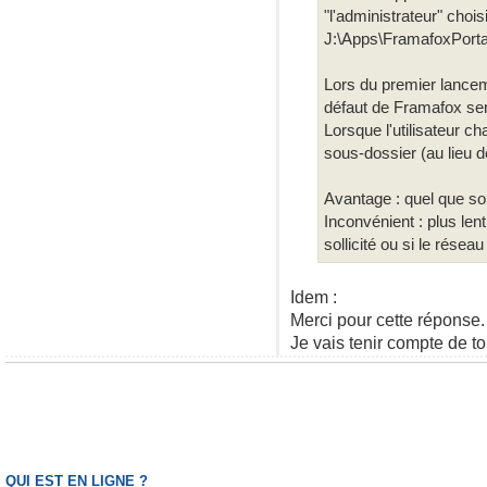
"l'administrateur" chois
J:\Apps\FramafoxPorta
Lors du premier lancem
défaut de Framafox ser
Lorsque l'utilisateur c
sous-dossier (au lieu d
Avantage : quel que soit
Inconvénient : plus len
sollicité ou si le résea
Idem :
Merci pour cette réponse.
Je vais tenir compte de to
QUI EST EN LIGNE ?