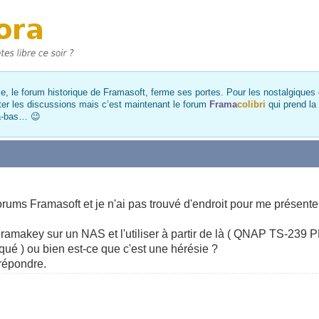
, le forum historique de Framasoft, ferme ses portes. Pour les nostalgiques et
ter les discussions mais c’est maintenant le forum
Frama
colibri
qui prend la
là-bas… 😉
 forums Framasoft et je n'ai pas trouvé d'endroit pour me présent
ramakey sur un NAS et l'utiliser à partir de là ( QNAP TS-239 PR
iqué ) ou bien est-ce que c'est une hérésie ?
répondre.