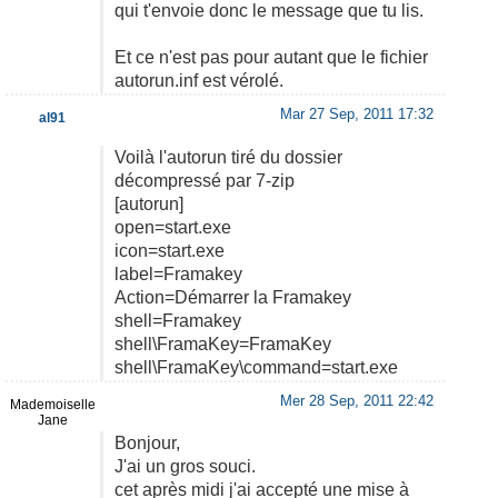
qui t'envoie donc le message que tu lis.
Et ce n'est pas pour autant que le fichier
autorun.inf est vérolé.
Mar 27 Sep, 2011 17:32
al91
Voilà l'autorun tiré du dossier
décompressé par 7-zip
[autorun]
open=start.exe
icon=start.exe
label=Framakey
Action=Démarrer la Framakey
shell=Framakey
shell\FramaKey=FramaKey
shell\FramaKey\command=start.exe
Mer 28 Sep, 2011 22:42
Mademoiselle
Jane
Bonjour,
J'ai un gros souci.
cet après midi j'ai accepté une mise à