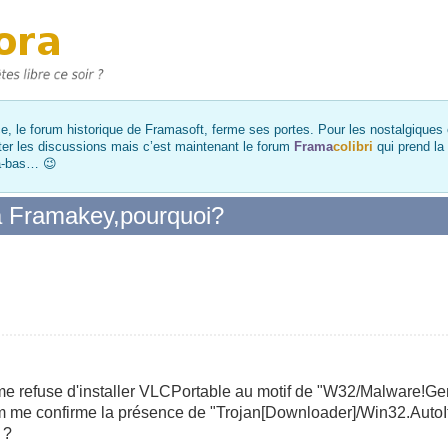
, le forum historique de Framasoft, ferme ses portes. Pour les nostalgiques et
ter les discussions mais c’est maintenant le forum
Frama
colibri
qui prend la
là-bas… 😉
la Framakey,pourquoi?
me refuse d'installer VLCPortable au motif de "W32/Malware!Ge
om me confirme la présence de "Trojan[Downloader]/Win32.AutoIt
 ?