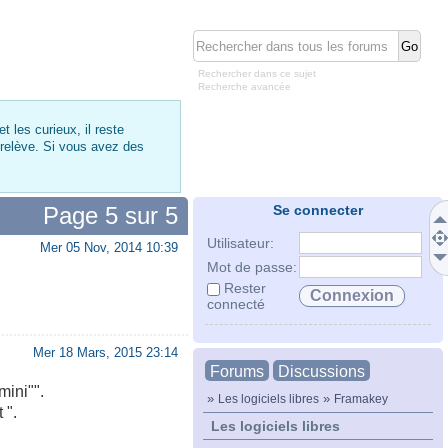
Rechercher dans ce sujet
Recherche avancée
 les curieux, il reste
 relève. Si vous avez des
Page
5
sur
5
Se connecter
Utilisateur:
Mer 05 Nov, 2014 10:39
Mot de passe:
Rester
connecté
Mer 18 Mars, 2015 23:14
Forums
Discussions
mini"".
»
»
Les logiciels libres
Framakey
 ".
Les logiciels libres