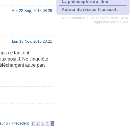
La philosophie du libre
Autour du réseau Framasoft
Mar 22 Sep, 2015 08:26
Nous sommes le Jeu 06 Août, 2026 14:50
Supprimer les cookies
Lun 16 Nov, 2015 20:21
apps ce lancent
ux positif. Ne t'inquiète
éléchargent autre part
sur
5
•
Précédent
1
2
3
4
5