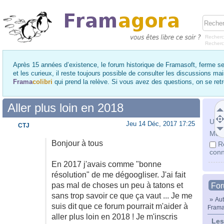
Recherc
Recher
Après 15 années d’existence, le forum historique de Framasoft, ferme se
et les curieux, il reste toujours possible de consulter les discussions ma
Frama
colibri
qui prend la relève. Si vous avez des questions, on se re
Aller plus loin en 2018
Utili
Jeu 14 Déc, 2017 17:25
CTJ
Mot 
Bonjour à tous
R
conn
En 2017 j'avais comme "bonne
résolution" de me dégoogliser. J'ai fait
pas mal de choses un peu à tatons et
Fo
sans trop savoir ce que ça vaut ... Je me
»
Aut
suis dit que ce forum pourrait m'aider à
Frama
aller plus loin en 2018 ! Je m'inscris
Les