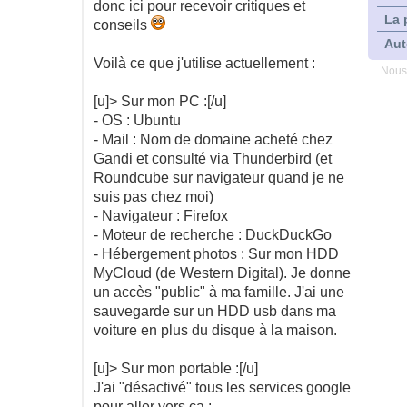
donc ici pour recevoir critiques et
La 
conseils
Aut
Voilà ce que j'utilise actuellement :
Nous
[u]> Sur mon PC :[/u]
- OS : Ubuntu
- Mail : Nom de domaine acheté chez
Gandi et consulté via Thunderbird (et
Roundcube sur navigateur quand je ne
suis pas chez moi)
- Navigateur : Firefox
- Moteur de recherche : DuckDuckGo
- Hébergement photos : Sur mon HDD
MyCloud (de Western Digital). Je donne
un accès "public" à ma famille. J'ai une
sauvegarde sur un HDD usb dans ma
voiture en plus du disque à la maison.
[u]> Sur mon portable :[/u]
J'ai "désactivé" tous les services google
pour aller vers ça :