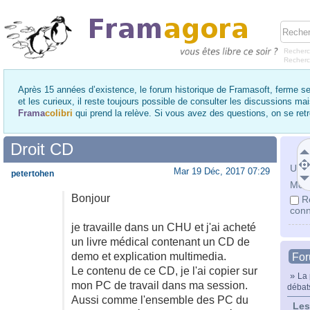
Recherc
Recher
Après 15 années d’existence, le forum historique de Framasoft, ferme se
et les curieux, il reste toujours possible de consulter les discussions ma
Frama
colibri
qui prend la relève. Si vous avez des questions, on se re
Droit CD
Utili
Mar 19 Déc, 2017 07:29
petertohen
Mot 
Bonjour
R
conn
je travaille dans un CHU et j'ai acheté
un livre médical contenant un CD de
demo et explication multimedia.
Fo
Le contenu de ce CD, je l'ai copier sur
»
La 
mon PC de travail dans ma session.
débats
Aussi comme l'ensemble des PC du
Les