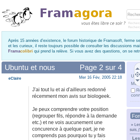
Recherc
Recher
Après 15 années d’existence, le forum historique de Framasoft, ferme se
et les curieux, il reste toujours possible de consulter les discussions ma
Frama
colibri
qui prend la relève. Si vous avez des questions, on se re
Ubuntu et nous
Page
2
sur
4
Utili
Mer 16 Fév, 2005 22:18
eClaire
Mot 
J'ai tout lu et ai d'ailleurs redonné
R
conn
récemment mon avis sur biologeek.
Je peux comprendre votre position
(regrouper fils, répondre à la demande
Fo
etc.) et ne vois aucunement une
»
Les
concurence à quelque part, je ne
suis, j
comprends pas pourquoi tu y fais
Les