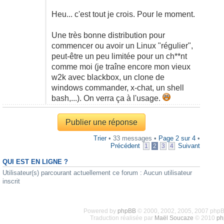
Heu... c'est tout je crois. Pour le moment.
Une très bonne distribution pour
commencer ou avoir un Linux "régulier",
peut-être un peu limitée pour un ch**nt
comme moi (je traîne encore mon vieux
w2k avec blackbox, un clone de
windows commander, x-chat, un shell
bash,...). On verra ça à l'usage.
Publier une réponse
Trier
• 33 messages •
Page
2
sur
4
•
Précédent
Suivant
1
2
3
4
QUI EST EN LIGNE ?
Utilisateur(s) parcourant actuellement ce forum : Aucun utilisateur
inscrit
Powered by
phpBB
© 2000, 2002, 2005, 2007 php
Traduction réalisée par
Maël Soucaze
© 2010
ph