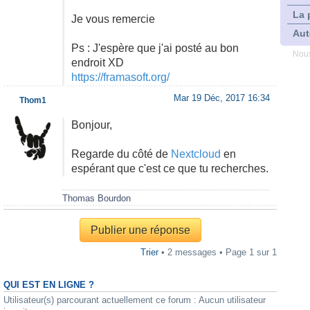
La 
Je vous remercie
Aut
Ps : J'espère que j'ai posté au bon
Nous
endroit XD
https://framasoft.org/
Mar 19 Déc, 2017 16:34
Thom1
Bonjour,
Regarde du côté de
Nextcloud
en
espérant que c'est ce que tu recherches.
Thomas Bourdon
Publier une réponse
Trier
• 2 messages • Page
1
sur
1
QUI EST EN LIGNE ?
Utilisateur(s) parcourant actuellement ce forum : Aucun utilisateur