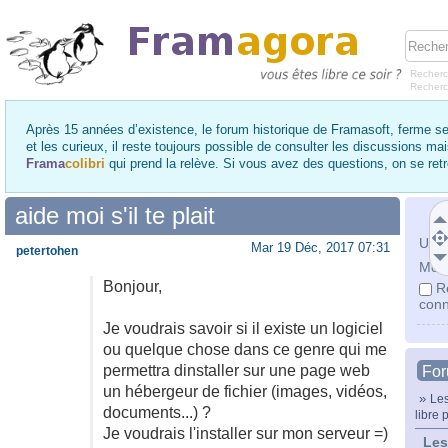
Recherc
Recher
Après 15 années d’existence, le forum historique de Framasoft, ferme se
et les curieux, il reste toujours possible de consulter les discussions ma
Frama
colibri
qui prend la relève. Si vous avez des questions, on se re
aide moi s'il te plait
Utili
Mar 19 Déc, 2017 07:31
petertohen
Mot 
Bonjour,
R
conn
Je voudrais savoir si il existe un logiciel
ou quelque chose dans ce genre qui me
permettra dinstaller sur une page web
Fo
un hébergeur de fichier (images, vidéos,
»
Les
documents...) ?
libre p
Je voudrais l'installer sur mon serveur =)
Les