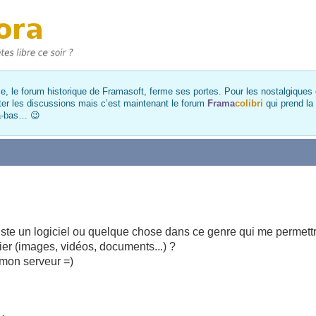
, le forum historique de Framasoft, ferme ses portes. Pour les nostalgiques et
ter les discussions mais c’est maintenant le forum
Frama
colibri
qui prend la
là-bas… 😉
existe un logiciel ou quelque chose dans ce genre qui me permett
er (images, vidéos, documents...) ?
r mon serveur =)