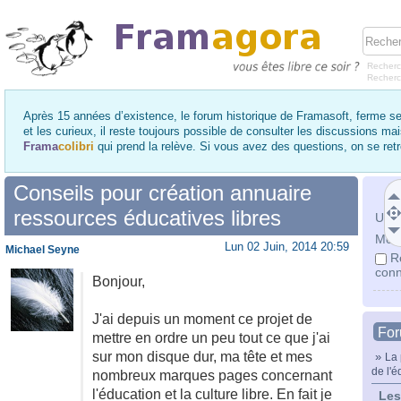
Recherc
Recher
Après 15 années d’existence, le forum historique de Framasoft, ferme se
et les curieux, il reste toujours possible de consulter les discussions ma
Frama
colibri
qui prend la relève. Si vous avez des questions, on se re
Conseils pour création annuaire
ressources éducatives libres
Utili
Mot 
Lun 02 Juin, 2014 20:59
Michael Seyne
R
conn
Bonjour,
J'ai depuis un moment ce projet de
Fo
mettre en ordre un peu tout ce que j'ai
sur mon disque dur, ma tête et mes
»
La 
de l'é
nombreux marques pages concernant
l'éducation et la culture libre. En fait je
Les