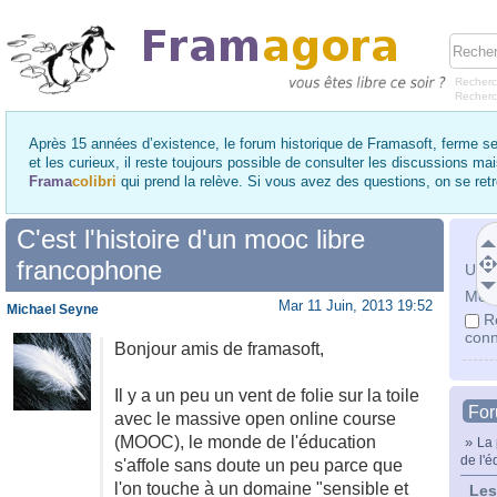
Recherc
Recher
Après 15 années d’existence, le forum historique de Framasoft, ferme se
et les curieux, il reste toujours possible de consulter les discussions ma
Frama
colibri
qui prend la relève. Si vous avez des questions, on se re
C'est l'histoire d'un mooc libre
francophone
Utili
Mot 
Mar 11 Juin, 2013 19:52
Michael Seyne
R
conn
Bonjour amis de framasoft,
Il y a un peu un vent de folie sur la toile
Fo
avec le massive open online course
(MOOC), le monde de l'éducation
»
La 
de l'é
s'affole sans doute un peu parce que
l'on touche à un domaine "sensible et
Les