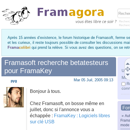
Recherc
Recher
Après 15 années d’existence, le forum historique de Framasoft, ferme se
et les curieux, il reste toujours possible de consulter les discussions ma
Frama
colibri
qui prend la relève. Si vous avez des questions, on se re
Framasoft recherche betatesteurs
pour FramaKey
Utili
Mot 
Mar 05 Juil, 2005 09:13
pyg
R
conn
Bonjour à tous.
Chez Framasoft, on bosse même en
Fo
juillet, donc si l'annonce vous a
échappée :
FramaKey : Logiciels libres
»
Aut
Frama
sur clé USB
mode 