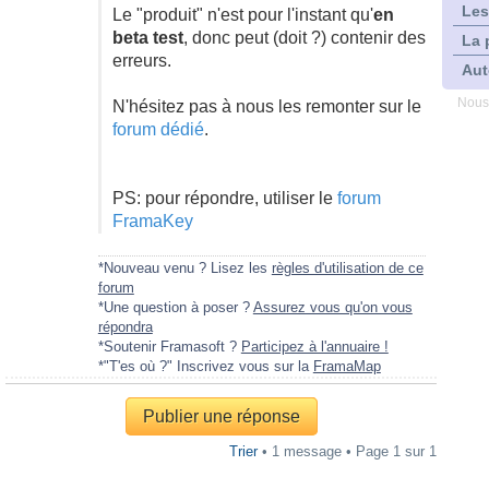
Les
Le "produit" n'est pour l'instant qu'
en
beta test
, donc peut (doit ?) contenir des
La 
erreurs.
Aut
Nous
N'hésitez pas à nous les remonter sur le
forum dédié
.
PS: pour répondre, utiliser le
forum
FramaKey
*Nouveau venu ? Lisez les
règles d'utilisation de ce
forum
*Une question à poser ?
Assurez vous qu'on vous
répondra
*Soutenir Framasoft ?
Participez à l'annuaire !
*"T'es où ?" Inscrivez vous sur la
FramaMap
Publier une réponse
Trier
• 1 message • Page
1
sur
1