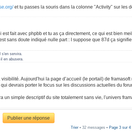
rse.org/
et tu passes la souris dans la colonne "Activity" sur les 
 est fait avec phpbb et tu as ça directement, ce qui est bien mei
'est sans doute indiqué nulle part : I suppose que 87d ça signifie 
 s'en servira.
il en abusera.
a visibilité. Aujourd'hui la page d’accueil (le portail) de framasof
e qui devrais porter le focus sur les discussions actuelles du f
a un simple descriptif du site totalement sans vie, l'univers fram
Publier une réponse
Trier
• 32 messages •
Page
3
sur
4