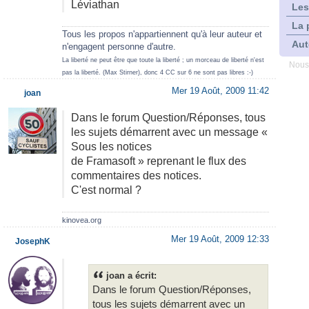
Léviathan
Les
La 
Tous les propos n'appartiennent qu'à leur auteur et
Aut
n'engagent personne d'autre.
La liberté ne peut être que toute la liberté ; un morceau de liberté n'est
Nous
pas la liberté. (Max Stirner), donc 4 CC sur 6 ne sont pas libres :-)
Mer 19 Août, 2009 11:42
joan
Dans le forum Question/Réponses, tous
les sujets démarrent avec un message «
Sous les notices
de Framasoft » reprenant le flux des
commentaires des notices.
C'est normal ?
kinovea.org
Mer 19 Août, 2009 12:33
JosephK
joan a écrit:
Dans le forum Question/Réponses,
tous les sujets démarrent avec un