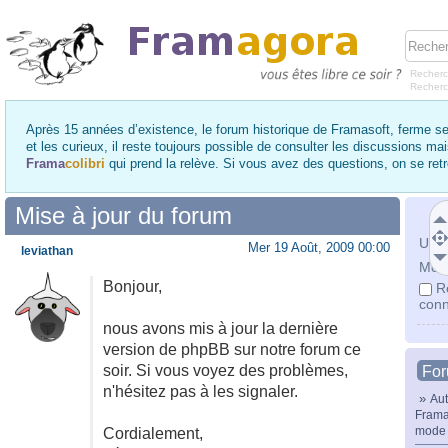
Recherc
Recher
Après 15 années d’existence, le forum historique de Framasoft, ferme se
et les curieux, il reste toujours possible de consulter les discussions ma
Frama
colibri
qui prend la relève. Si vous avez des questions, on se re
Mise à jour du forum
Utili
Mer 19 Août, 2009 00:00
leviathan
Mot 
Bonjour,
R
conn
nous avons mis à jour la dernière
version de phpBB sur notre forum ce
soir. Si vous voyez des problèmes,
Fo
n'hésitez pas à les signaler.
»
Aut
Frama
mode 
Cordialement,