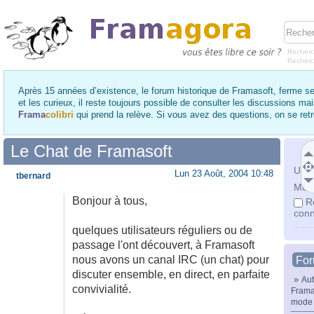
Recherc
Recher
Après 15 années d’existence, le forum historique de Framasoft, ferme se
et les curieux, il reste toujours possible de consulter les discussions ma
Frama
colibri
qui prend la relève. Si vous avez des questions, on se re
Le Chat de Framasoft
Utili
Lun 23 Août, 2004 10:48
tbernard
Mot 
Bonjour à tous,
R
conn
quelques utilisateurs réguliers ou de
passage l'ont découvert, à Framasoft
nous avons un canal IRC (un chat) pour
Fo
discuter ensemble, en direct, en parfaite
»
Aut
convivialité.
Frama
mode 