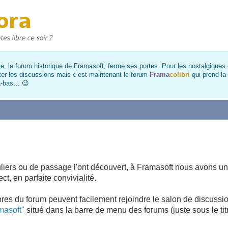
, le forum historique de Framasoft, ferme ses portes. Pour les nostalgiques et
ter les discussions mais c’est maintenant le forum
Frama
colibri
qui prend la
là-bas… 😉
uliers ou de passage l'ont découvert, à Framasoft nous avons un
ct, en parfaite convivialité.
es du forum peuvent facilement rejoindre le salon de discussi
masoft"
situé dans la barre de menu des forums (juste sous le tit