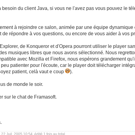
 à besoin du client Java, si vous ne l'avez pas vous pouvez le té
ment à rejoindre ce salon, animée par une équipe dynamique et 
t de répondre à vos questions, ou encore de vous aider à vos p
t Explorer, de Konqueror et d'Opera pourront utiliser le player s
 des musiques libres que nous avons sélectionné. Nous regrett
mpatible avec Mozilla et Firefox, nous espérons grandement qu'i
e peu patienter pour l'écoute, car le player doit télécharger int
 Soyez patient, celà vaut e coup
).
lus de monde le soir.
r sur le chat de Framasoft.
.
22 Juil, 2005 10:54, édité 1 fois au total.