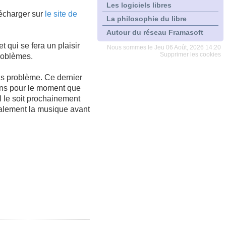
Les logiciels libres
lécharger sur
le site de
La philosophie du libre
Autour du réseau Framasoft
qui se fera un plaisir
Nous sommes le Jeu 06 Août, 2026 14:20
Supprimer les cookies
roblèmes.
ans problème. Ce dernier
ons pour le moment que
l le soit prochainement
égralement la musique avant