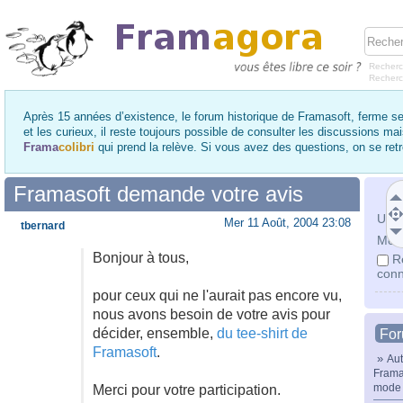
Recherc
Recher
Après 15 années d’existence, le forum historique de Framasoft, ferme se
et les curieux, il reste toujours possible de consulter les discussions ma
Frama
colibri
qui prend la relève. Si vous avez des questions, on se re
Framasoft demande votre avis
Utili
Mer 11 Août, 2004 23:08
tbernard
Mot 
Bonjour à tous,
R
conn
pour ceux qui ne l'aurait pas encore vu,
nous avons besoin de votre avis pour
décider, ensemble,
du tee-shirt de
Fo
Framasoft
.
»
Aut
Frama
mode 
Merci pour votre participation.