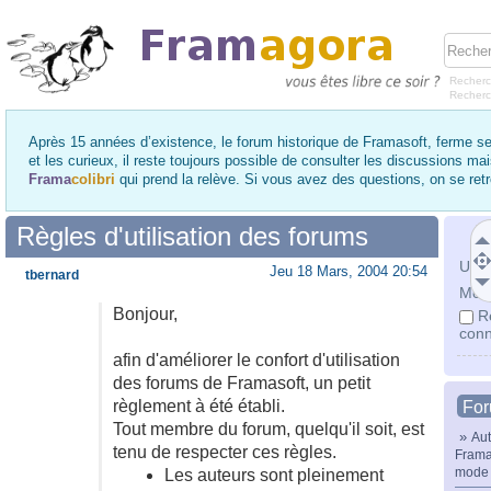
Recherc
Recher
Après 15 années d’existence, le forum historique de Framasoft, ferme se
et les curieux, il reste toujours possible de consulter les discussions ma
Frama
colibri
qui prend la relève. Si vous avez des questions, on se re
Règles d'utilisation des forums
Utili
Jeu 18 Mars, 2004 20:54
tbernard
Mot 
Bonjour,
R
conn
afin d'améliorer le confort d'utilisation
des forums de Framasoft, un petit
règlement à été établi.
Fo
Tout membre du forum, quelqu'il soit, est
»
Aut
tenu de respecter ces règles.
Frama
mode 
Les auteurs sont pleinement