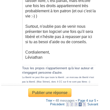
laisser libre, c'est parfait, mais encore
une fois les droits appartiennent très
probablement à ton patron (et oui c'est la
vie :-) )
Surtout, n'oublie pas de venir nous
présenter ton logiciel une fois qu'il sera
libéré et n'hésite pas à repasser par ici
si tu as besoi d'aide ou de conseils.
Cordialement,
Léviathan
Tous les propos n'appartiennent qu'à leur auteur et
n'engagent personne d'autre.
La liberté ne peut être que toute la liberté ; un morceau de liberté n'est
pas la liberté. (Max Stirner), donc 4 CC sur 6 ne sont pas libres :-)
Publier une réponse
Trier
• 48 messages •
Page
4
sur
5
•
Précédent
Suivant
1
2
3
4
5