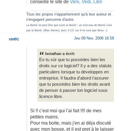
conseille le site de
Veni, Vedi, Libri
Tous les propos n'appartiennent qu'à leur auteur et
n'engagent personne d'autre.
La liberté ne peut être que toute la liberté ; un morceau de liberté n'est
pas la liberté. (Max Stirner), donc 4 CC sur 6 ne sont pas libres :-)
Jeu 09 Nov, 2006 16:58
sbd91
leviathan a écrit:
Es-tu sûr que tu possèdes bien les
droits sur ce logiciel? Il y a des statuts
particuliers lorsque tu développes en
entreprise. Il faudra d'abord t'assurer
que tu possèdes bien les droits avant
de penser à passer ton logiciel sous
licence libre.
Si !! c'est moi qui l'ai fait !!!! de mes
petites mains.
Pour ma boite, mais j'en ai déja discuté
avec mon bosse, et il est pret à le laisser