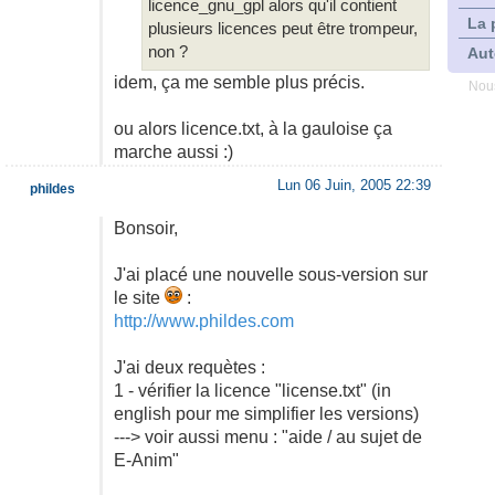
licence_gnu_gpl alors qu'il contient
La 
plusieurs licences peut être trompeur,
non ?
Aut
idem, ça me semble plus précis.
Nous
ou alors licence.txt, à la gauloise ça
marche aussi :)
Lun 06 Juin, 2005 22:39
phildes
Bonsoir,
J'ai placé une nouvelle sous-version sur
le site
:
http://www.phildes.com
J'ai deux requètes :
1 - vérifier la licence "license.txt" (in
english pour me simplifier les versions)
---> voir aussi menu : "aide / au sujet de
E-Anim"