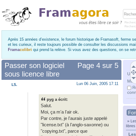
Recherc
Recher
Après 15 années d’existence, le forum historique de Framasoft, ferme se
et les curieux, il reste toujours possible de consulter les discussions ma
Frama
colibri
qui prend la relève. Si vous avez des questions, on se re
Passer son logiciel
Page
4
sur
5
sous licence libre
Utili
Mot 
Lun 06 Juin, 2005 17:11
LS.
R
conn
pyg a écrit:
Salut.
Moi, ça m'a l'air ok.
Fo
Par contre, je l'aurais juste appelé
»
Les
"license.txt" (à l'anglo-saxonne) ou
libres
"copying.txt", parce que
Les