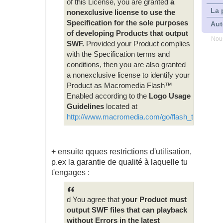
of this License, you are granted
a
La 
nonexclusive license to use the
Specification for the sole purposes
Aut
of developing Products that output
Nous
SWF.
Provided your Product complies
with the Specification terms and
conditions, then you are also granted
a nonexclusive license to identify your
Product as Macromedia Flash™
Enabled according to the
Logo Usage
Guidelines
located at
http://www.macromedia.com/go/flash_trademar
+ ensuite qques restrictions d'utilisation,
p.ex la garantie de qualité à laquelle tu
t'engages :
d You agree that
your Product must
output SWF files that can playback
without Errors in the latest