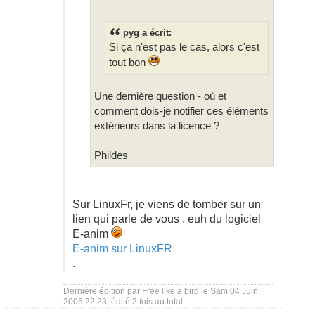
pyg a écrit:
Si ça n'est pas le cas, alors c'est
tout bon
Une dernière question - où et
comment dois-je notifier ces éléments
extérieurs dans la licence ?
Phildes
Sur LinuxFr, je viens de tomber sur un
lien qui parle de vous , euh du logiciel
E-anim
E-anim sur LinuxFR
.
Dernière édition par
Free like a bird
le Sam 04 Juin,
2005 22:23, édité 2 fois au total.