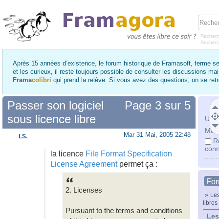
Recherc
Recher
Après 15 années d’existence, le forum historique de Framasoft, ferme se
et les curieux, il reste toujours possible de consulter les discussions ma
Frama
colibri
qui prend la relève. Si vous avez des questions, on se re
Passer son logiciel
Page
3
sur
5
sous licence libre
Utili
Mot 
Mar 31 Mai, 2005 22:48
LS.
R
conn
la licence
File Format Specification
License Agreement
permet ça :
Fo
2. Licenses
»
Les
libres
Pursuant to the terms and conditions
Les