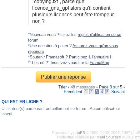
"copying.txt", parce que
licence_gnu_gpl alors qu'il contient
plusieurs licences peut être trompeur,
non ?
*Nouveau venu ? Lisez les
règles d'utilisation de ce
forum
*Une question à poser ?
Assurez vous qu'on vous
répondra
*Soutenir Framasoft ?
Participez à l'annuaire !
*"T'es où ?" Inscrivez vous sur la
FramaMap
Publier une réponse
Trier
• 48 messages •
Page
3
sur
5
•
Précédent
Suivant
1
2
3
4
5
QUI EST EN LIGNE ?
Utilisateur(s) parcourant actuellement ce forum : Aucun utilisateur
inscrit
Powered by
phpBB
© 2000, 2002, 2005, 2007 php
Traduction réalisée par
Maël Soucaze
© 2010
ph