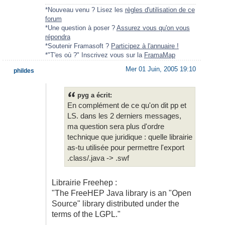
*Nouveau venu ? Lisez les
règles d'utilisation de ce
forum
*Une question à poser ?
Assurez vous qu'on vous
répondra
*Soutenir Framasoft ?
Participez à l'annuaire !
*"T'es où ?" Inscrivez vous sur la
FramaMap
Mer 01 Juin, 2005 19:10
phildes
pyg a écrit:
En complément de ce qu'on dit pp et
LS. dans les 2 derniers messages,
ma question sera plus d'ordre
technique que juridique : quelle librairie
as-tu utilisée pour permettre l'export
.class/.java -> .swf
Librairie Freehep :
"The FreeHEP Java library is an "Open
Source" library distributed under the
terms of the LGPL."