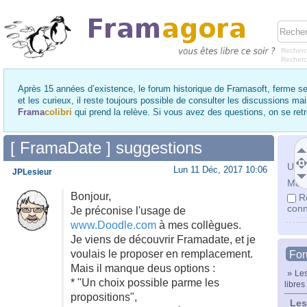
Recherc
Recher
Après 15 années d’existence, le forum historique de Framasoft, ferme se
et les curieux, il reste toujours possible de consulter les discussions ma
Frama
colibri
qui prend la relève. Si vous avez des questions, on se re
[ FramaDate ] suggestions
Utili
Lun 11 Déc, 2017 10:06
JPLesieur
Mot 
Bonjour,
R
conn
Je préconise l'usage de
www.Doodle.com
à mes collègues.
Je viens de découvrir Framadate, et je
voulais le proposer en remplacement.
Fo
Mais il manque deus options :
»
Les
* "Un choix possible parme les
libres
propositions",
Les