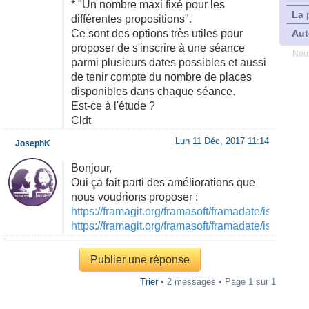
* "Un nombre maxi fixé pour les
La 
différentes propositions".
Ce sont des options très utiles pour
Aut
proposer de s'inscrire à une séance
Nous
parmi plusieurs dates possibles et aussi
de tenir compte du nombre de places
disponibles dans chaque séance.
Est-ce à l'étude ?
Cldt
Lun 11 Déc, 2017 11:14
JosephK
Bonjour,
Oui ça fait parti des améliorations que
nous voudrions proposer :
https://framagit.org/framasoft/framadate/issues/6
https://framagit.org/framasoft/framadate/issues/5
Publier une réponse
Trier
• 2 messages • Page
1
sur
1