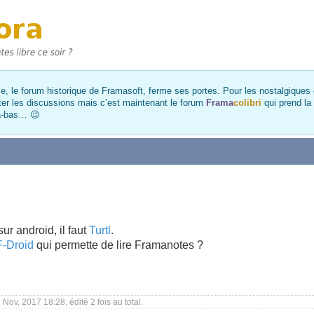
, le forum historique de Framasoft, ferme ses portes. Pour les nostalgiques et
ter les discussions mais c’est maintenant le forum
Frama
colibri
qui prend la
là-bas… 😉
ur android, il faut
Turtl
.
F-Droid
qui permette de lire Framanotes ?
Nov, 2017 18:28, édité 2 fois au total.