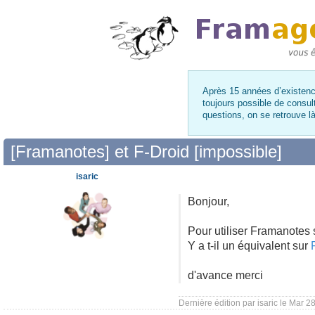
Après 15 années d’existence
toujours possible de consul
questions, on se retrouve 
[Framanotes] et F-Droid [impossible]
isaric
Bonjour,
Pour utiliser Framanotes s
Y a t-il un équivalent sur
d'avance merci
Dernière édition par
isaric
le Mar 28 