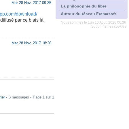
Mar 28 Nov, 2017 09:35
La philosophie du libre
tlapp.com/download/
Autour du réseau Framasoft
ffusé par ce biais là.
Nous sommes le Lun 10 Août, 2026 06:36
Supprimer les cookies
Mar 28 Nov, 2017 18:26
rier
• 3 messages • Page
1
sur
1