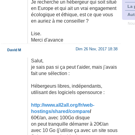
Je recherche un hébergeur qui soit situé
La 
en Europe et qui ait un vrai engagement
écologique et éthique, est ce que vous
Aut
en auriez à me conseiller ?
Nous
Lise.
Merci d'avance
Dim 26 Nov, 2017 18:38
David M
Salut,
je sais pas si ça peut t'aider, mais j'avais
fait une sélection :
Hébergeurs libres, indépendants,
utilisant des logiciels opensource :
http://www.all2all.org/fr/web-
hostings/shared/compare
/
60€/an, avec 100Go disque
on peut tranquille démarrer à 20€/an
avec 10 Go (j'utilise ça avec un site sous