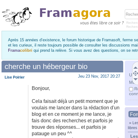
Recherc
Recher
Après 15 années d’existence, le forum historique de Framasoft, ferme se
et les curieux, il reste toujours possible de consulter les discussions ma
Frama
colibri
qui prend la relève. Si vous avez des questions, on se re
cherche un hébergeur bio
Utili
Jeu 23 Nov, 2017 20:27
Lise Poirier
Mot 
Bonjour,
R
conn
Cela faisait déjà un petit moment que je
voulais me lancer dans la rédaction d'un
blog et en ce moment je me lance, je
Fo
fais donc des recherches et parfois je
»
Les
trouve des réponses... et parfois je
libres
patauge un peu ^^
Les