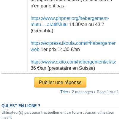
n'en parlent pas :
https://www.phpnet.org/hebergement-
mutu ... aratifMutu
14.30/an ou 43.2
(Grenoble)
https://express.ikoula.com/fr/hebergement-
web
1er prix 14.30 €/an
https://www.oxito.com/hebergement/classic/
36 €/an (prestataire en Suisse)
Publier une réponse
Trier
• 2 messages • Page
1
sur
1
QUI EST EN LIGNE ?
Utilisateur(s) parcourant actuellement ce forum : Aucun utilisateur
inscrit