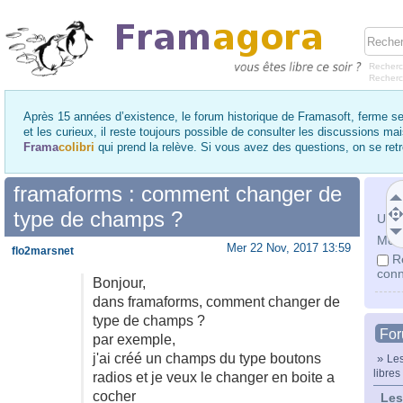
Recherc
Recher
Après 15 années d’existence, le forum historique de Framasoft, ferme se
et les curieux, il reste toujours possible de consulter les discussions ma
Frama
colibri
qui prend la relève. Si vous avez des questions, on se re
framaforms : comment changer de
type de champs ?
Utili
Mot 
Mer 22 Nov, 2017 13:59
flo2marsnet
R
conn
Bonjour,
dans framaforms, comment changer de
type de champs ?
Fo
par exemple,
j'ai créé un champs du type boutons
»
Les
libres
radios et je veux le changer en boite a
cocher
Les