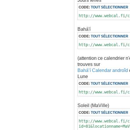
Jours fériés
CODE:
TOUT SÉLECTIONNER
http://www.webcal.fi/c
Bahá'í
CODE:
TOUT SÉLECTIONNER
http://www.webcal.fi/c
(attention ce calendrier n
trouves sur
Bahá’í Calendar androîd
Lune
CODE:
TOUT SÉLECTIONNER
http://www.webcal.fi/c
Soleil (MaVille)
CODE:
TOUT SÉLECTIONNER
http://www.webcal.fi/c
id=81&locationname=MaV