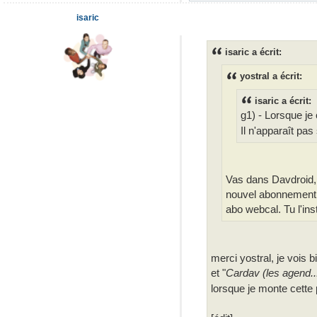
isaric
isaric a écrit:
yostral a écrit:
isaric a écrit:
g1) - Lorsque je 
Il n'apparaît pas
Vas dans Davdroid, 
nouvel abonnement. Et
abo webcal. Tu l'ins
merci yostral, je vois b
et "
Cardav (les agend..
lorsque je monte cette