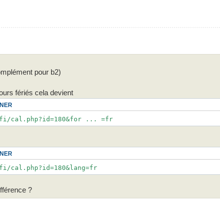
omplément pour b2)
jours fériés cela devient
NNER
fi/cal.php?id=180&for ... =fr
NNER
fi/cal.php?id=180&lang=fr
ifférence ?