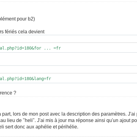
plément pour b2)
rs fériés cela devient
al.php?id=180&for ... =fr
al.php?id=180&lang=fr
érence ?
 part, lors de mon post avec la description des paramètres. J'ai 
au lieu de "heli". J'ai mis à jour ma réponse ainsi qu'un ajout p
eli sert donc aux aphélie et périhélie.