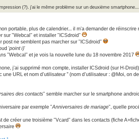
l'impression (?). j'ai le même problème sur un deuxième smartphone...
n portable, plus de calendrier... il m'a demander de réinscrire
r sur "Webcal" et installer "ICSdroid"
er post ne semblent pas marcher sur "ICSdroid"
oud '
point i)
'
 dans "Webcal" et je vois la nouvelle lune du 18 novembre 2017
ne, j'ai supprimé mon compte, installer ICSdroid (sur H-Droid) e
 une URL et nom d’utilisateur ” (nom d’utilisateur : @Moi, on 
saires des contacts
" semble marcher sur le smartphone android
nniversaire par exemple "
Anniversaires de mariage
", quelle proc
t de créer une troisième "Vcard" dans les contacts (fiche A+fi
ersaire