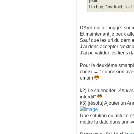
[édit]
Un bug Davdroid, j'ai 
DAVdroid a "buggé" sur mo
Et maintenant je peux alle
Sauf que les url du derni
J'ai donc accepter Nextcl
J'ai pu valider les liens
Pour le deuxième smartpho
choisi → “ connexion avec
émail)
k2) Le calendrier "
Anniver
interdit"
k3) [résolu] Ajouter un A
Une solution ou astuce es
mettre la date dans anniv