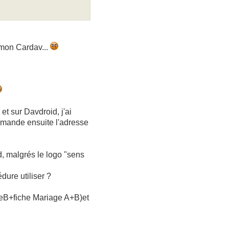
 mon Cardav...
t sur Davdroid, j'ai
demande ensuite l'adresse
, malgrés le logo "sens
édure utiliser ?
cheB+fiche Mariage A+B)et