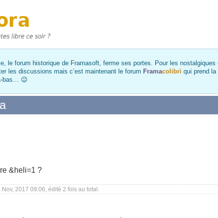
, le forum historique de Framasoft, ferme ses portes. Pour les nostalgiques et
ter les discussions mais c’est maintenant le forum
Frama
colibri
qui prend la
là-bas… 😉
da
tre &heli=1 ?
Nov, 2017 09:06, édité 2 fois au total.