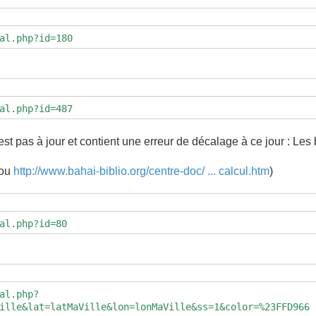
al.php?id=180
al.php?id=487
'est pas à jour et contient une erreur de décalage à ce jour : Le
ou
http://www.bahai-biblio.org/centre-doc/ ... calcul.htm
)
al.php?id=80
al.php?
ille&lat=latMaVille&lon=lonMaVille&ss=1&color=%23FFD966