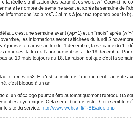
e la réelle signification des paramètres wp et wf. Ceux-ci ne c
er mais le nombre de semaine avant et après la semaine de l'
 les informations "solaires". J'ai mis à jour ma réponse pour le b)
r défaut, c'est une semaine avant (wp=1) et un "mois" après (wf=
novembre, les informations seront affichées du lundi 5 novembr
is 7 jours et on arrive au lundi 11 décembre; la semaine du 11 d
es données, la fin de l'abonnement se fait le 18 décembre. Pour 
e pas au 19 mais toujours au 18. La raison est que c'est la semain
 faut écrire wf=53. Et c'est la limite de l'abonnement: j'ai tenté
né, c'est bloqué à un an.
e si un décalage pourrait être automatiquement reproduit la s
ement est dynamique. Cela serait bon de tester. Ceci semble m'ê
r le site du service:
http://www.webcal.fi/fr-BE/aide.php