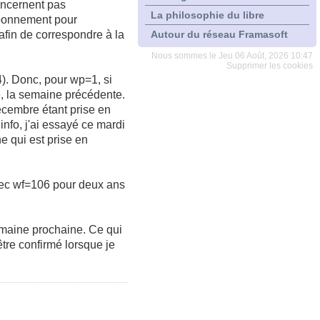
oncernent pas
La philosophie du libre
abonnement pour
 afin de correspondre à la
Autour du réseau Framasoft
Nous sommes le Jeu 06 Août, 2026 10:47
Supprimer les cookies
4). Donc, pour wp=1, si
e, la semaine précédente.
écembre étant prise en
info, j'ai essayé ce mardi
e qui est prise en
 avec wf=106 pour deux ans
emaine prochaine. Ce qui
tre confirmé lorsque je