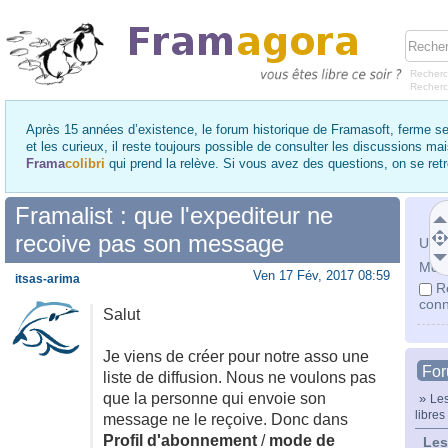
Recherc
Recher
Après 15 années d’existence, le forum historique de Framasoft, ferme se
et les curieux, il reste toujours possible de consulter les discussions ma
Frama
colibri
qui prend la relève. Si vous avez des questions, on se re
Framalist : que l'expediteur ne
recoive pas son message
Utili
Mot 
Ven 17 Fév, 2017 08:59
itsas-arima
R
conn
Salut
Je viens de créer pour notre asso une
Fo
liste de diffusion. Nous ne voulons pas
que la personne qui envoie son
»
Les
libres
message ne le reçoive. Donc dans
Profil d'abonnement
/
mode de
Les