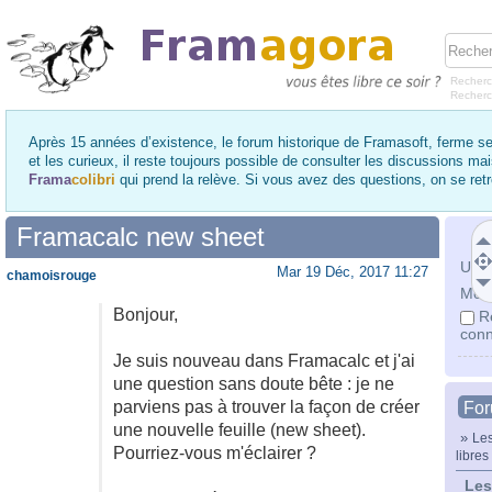
Recherc
Recher
Après 15 années d’existence, le forum historique de Framasoft, ferme se
et les curieux, il reste toujours possible de consulter les discussions ma
Frama
colibri
qui prend la relève. Si vous avez des questions, on se re
Framacalc new sheet
Utili
Mar 19 Déc, 2017 11:27
chamoisrouge
Mot 
Bonjour,
R
conn
Je suis nouveau dans Framacalc et j'ai
une question sans doute bête : je ne
parviens pas à trouver la façon de créer
Fo
une nouvelle feuille (new sheet).
»
Les
Pourriez-vous m'éclairer ?
libres
Les