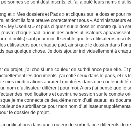
 personnes se sont déjà inscrits, et j’ai ajouté leurs noms d’utili
’onglet « Mes dossiers et Pads » et cliquez sur le dossier pour mo
rs, et dont ils font preuve correctement sous « Administrateurs et
et « My Userlist » et puis cliquez sur le dossier, montre qu’un s
 j’ouvre chaque pad, aucun des autres utilisateurs apparaissent s
arre d’outils) sauf pour moi. Il semble que les utilisateurs inscri
s utilisateurs pour chaque pad, ainsi que le dossier dans l’ongle
s pas quelque chose. Je dois ajouter individuellement à chaqu
er du projet, j’ai choisi une couleur de surbrillance pour elle. 
actuellement les documents, j’ai collé ceux dans le pads, et ils
que mes modifications auraient montrées dans une couleur différ
 un nom d’utilisateur différent pour moi. Alors j’ai pensé que je s
ctuer des modifications et ouvrir une session sur le compte orig
orsque je me connecte ce deuxième nom d’utilisateur, les documen
couleur de surbrillance pour mon nom d’utilisateur supplémenta
pour le dossier de projet.
es modifications dans une couleur de surbrillance différents du 