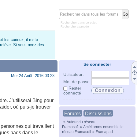
Rechercher dans ce sujet
Recherche avancée
 les curieux, il reste
 relève. Si vous avez des
Se connecter
Utilisateur:
Mer 24 Août, 2016 03:23
Mot de passe:
Rester
connecté
e. J’utiliserai Bing pour
aider, où puis-je trouver
Forums
Discussions
»
Autour du réseau
 personnes qui travaillent
»
Framasoft
Améliorons ensemble le
»
réseau Framasoft
Framapad
lques pads dans le