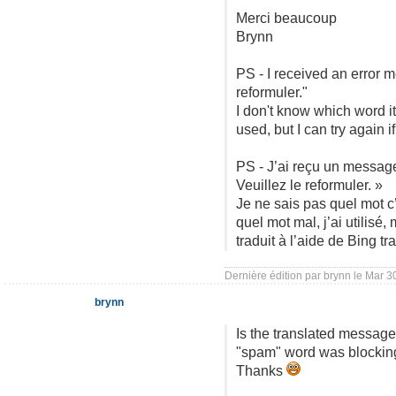
Merci beaucoup
Brynn
PS - I received an error 
reformuler."
I don't know which word it 
used, but I can try again 
PS - J’ai reçu un message
Veuillez le reformuler. »
Je ne sais pas quel mot c’
quel mot mal, j’ai utilis
traduit à l’aide de Bing tra
Dernière édition par
brynn
le Mar 30
brynn
Is the translated message 
"spam" word was blocking 
Thanks