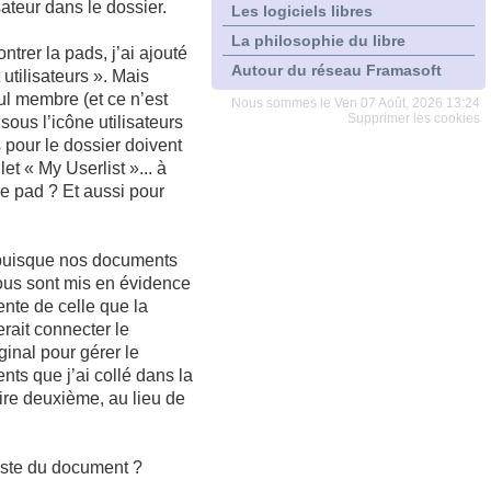
sateur dans le dossier.
Les logiciels libres
La philosophie du libre
ntrer la pads, j’ai ajouté
Autour du réseau Framasoft
 utilisateurs ». Mais
eul membre (et ce n’est
Nous sommes le Ven 07 Août, 2026 13:24
Supprimer les cookies
ous l’icône utilisateurs
ts pour le dossier doivent
t « My Userlist »... à
e pad ? Et aussi pour
Et puisque nos documents
 tous sont mis en évidence
ente de celle que la
erait connecter le
inal pour gérer le
ts que j’ai collé dans la
ire deuxième, au lieu de
reste du document ?