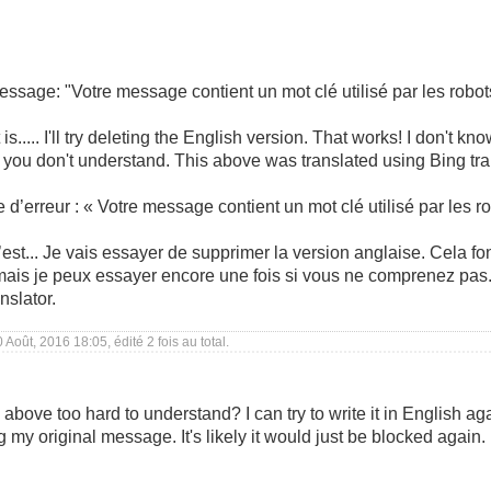
message: "Votre message contient un mot clé utilisé par les robo
is..... I'll try deleting the English version. That works! I don't 
if you don't understand. This above was translated using Bing tra
 d’erreur : « Votre message contient un mot clé utilisé par les
est... Je vais essayer de supprimer la version anglaise. Cela fo
é, mais je peux essayer encore une fois si vous ne comprenez pas
nslator.
 Août, 2016 18:05, édité 2 fois au total.
above too hard to understand? I can try to write it in English ag
my original message. It's likely it would just be blocked again.