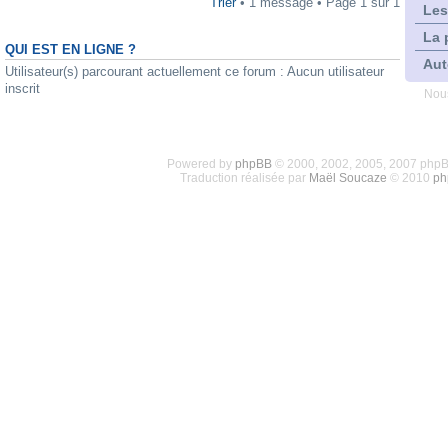
Trier
• 1 message • Page
1
sur
1
Les
La 
QUI EST EN LIGNE ?
Aut
Utilisateur(s) parcourant actuellement ce forum : Aucun utilisateur
inscrit
Nous
Powered by
phpBB
© 2000, 2002, 2005, 2007 php
Traduction réalisée par
Maël Soucaze
© 2010
ph