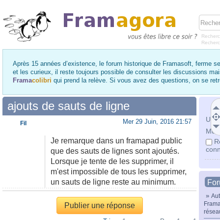
Recherc
Recher
Après 15 années d’existence, le forum historique de Framasoft, ferme se
et les curieux, il reste toujours possible de consulter les discussions ma
Frama
colibri
qui prend la relève. Si vous avez des questions, on se re
ajouts de sauts de ligne
Utili
Mer 29 Juin, 2016 21:57
Fil
Mot 
Je remarque dans un framapad public
R
conn
que des sauts de lignes sont ajoutés.
Lorsque je tente de les supprimer, il
m'est impossible de tous les supprimer,
un sauts de ligne reste au minimum.
Fo
»
Aut
Frama
Publier une réponse
résea