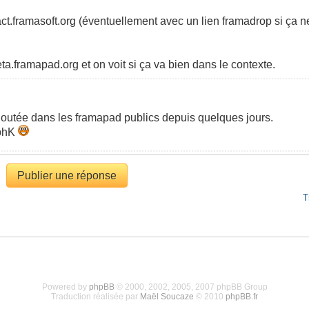
tact.framasoft.org (éventuellement avec un lien framadrop si ça 
eta.framapad.org et on voit si ça va bien dans le contexte.
joutée dans les framapad publics depuis quelques jours.
ephK
Publier une réponse
T
Powered by
phpBB
© 2000, 2002, 2005, 2007 phpBB Group
Traduction réalisée par
Maël Soucaze
© 2010
phpBB.fr