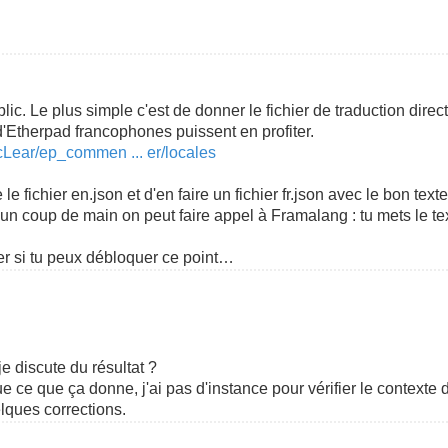
lic. Le plus simple c'est de donner le fichier de traduction dire
d'Etherpad francophones puissent en profiter.
cLear/ep_commen ... er/locales
re le fichier en.json et d'en faire un fichier fr.json avec le bon text
d'un coup de main on peut faire appel à Framalang : tu mets le t
per si tu peux débloquer ce point…
je discute du résultat ?
ique ce que ça donne, j'ai pas d'instance pour vérifier le contexte
lques corrections.