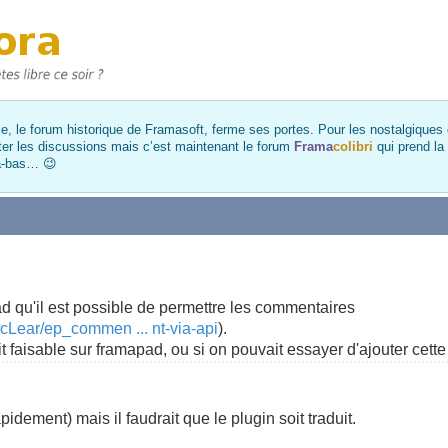
, le forum historique de Framasoft, ferme ses portes. Pour les nostalgiques et
ter les discussions mais c’est maintenant le forum
Frama
colibri
qui prend la
là-bas… 😉
rpad qu'il est possible de permettre les commentaires
cLear/ep_commen ... nt-via-api
).
 faisable sur framapad, ou si on pouvait essayer d'ajouter cette 
apidement) mais il faudrait que le plugin soit traduit.