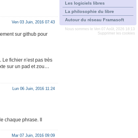
Les logiciels libres
La philosophie du libre
Autour du réseau Framasoft
Ven 03 Juin, 2016 07:43
Nous sommes le Ven 07 Août, 2026 18:13
ctement sur github pour
Supprimer les cookies
e. Le fichier n'est pas très
exte sur un pad et zou…
Lun 06 Juin, 2016 11:24
 de chaque phrase. Il
Mar 07 Juin, 2016 09:09