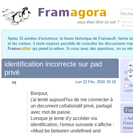
Recherc
Recher
Après 15 années d’existence, le forum historique de Framasoft, ferme se
et les curieux, il reste toujours possible de consulter les discussions ma
Frama
colibri
qui prend la relève. Si vous avez des questions, on se re
identification incorrecte sur pad
privé
Utili
Mot 
Lun 22 Fév, 2016 18:18
Fil
R
conn
Bonjour,
j'ai tenté aujourd'hui de me connecter à
un document collaboratif privé, partagé
Fo
avec mot de passe.
Lorsque je tente d'y accéder via
»
Aut
Frama
identification, l'erreur suivante s'affiche :
résea
«Must be between undefined and