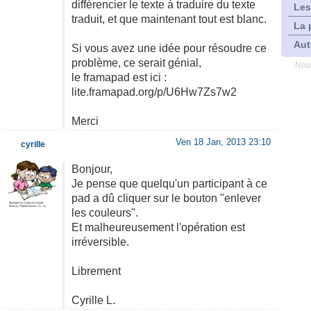
différencier le texte à traduire du texte
Les
traduit, et que maintenant tout est blanc.
La 
Aut
Si vous avez une idée pour résoudre ce
problème, ce serait génial,
Nou
le framapad est ici :
lite.framapad.org/p/U6Hw7Zs7w2
Merci
Ven 18 Jan, 2013 23:10
cyrille
Bonjour,
Je pense que quelqu'un participant à ce
pad a dû cliquer sur le bouton "enlever
les couleurs".
Et malheureusement l'opération est
irréversible.
Librement
Cyrille L.