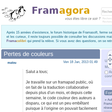
Recherc
Recher
Après 15 années d’existence, le forum historique de Framasoft, ferme se
et les curieux, il reste toujours possible de consulter les discussions ma
Frama
colibri
qui prend la relève. Si vous avez des questions, on se re
Pertes de couleurs
Utili
Ven 18 Jan, 2013 01:49
malou
Mot 
Salut a tous;
R
conn
Je travaille sur un framapad public, où
on fait de la traduction collaborative
depuis plus d'un mois, et depuis cette
Fo
semaine, le code couleur des auteurs a
»
Aut
disparu, ce qui est un peu embêtant
Frama
résea
puisque à l'origine on pouvait facilement