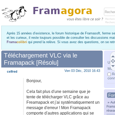
Recherc
Recher
Après 15 années d’existence, le forum historique de Framasoft, ferme se
et les curieux, il reste toujours possible de consulter les discussions ma
Frama
colibri
qui prend la relève. Si vous avez des questions, on se re
Téléchargement VLC via le
Framapack [Résolu]
Utili
Mot 
Ven 03 Déc, 2010 16:43
celfred
R
conn
Bonjour,
Cela fait plus d'une semaine que je
Fo
tente de télécharger VLC grâce au
Freamapack et j'ai systématiquement un
»
Aut
Frama
message d'erreur ! Mon Framapack
résea
comporte d'autres applications qui se