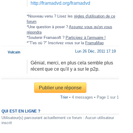
http://framadvd.org/framadvd
*Nouveau venu ? Lisez les
règles d'utilisation de ce
forum
*Une question à poser ?
Assurez vous qu'on vous
répondra
*Soutenir Framasoft ?
Participez à l'annuaire !
*"T'es où ?" Inscrivez vous sur la
FramaMap
Lun 26 Déc, 2011 17:19
Vulcain
Génial, merci, en plus cela semble plus
récent que ce qu'il y a sur le p2p.
Publier une réponse
Trier
• 4 messages • Page
1
sur
1
QUI EST EN LIGNE ?
Utilisateur(s) parcourant actuellement ce forum : Aucun utilisateur
inscrit