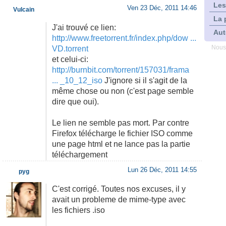
Les
Ven 23 Déc, 2011 14:46
Vulcain
La 
J'ai trouvé ce lien:
Aut
http://www.freetorrent.fr/index.php/dow ...
VD.torrent
Nous
et celui-ci:
http://burnbit.com/torrent/157031/frama
... _10_12_iso
J'ignore si il s'agit de la
même chose ou non (c'est page semble
dire que oui).
Le lien ne semble pas mort. Par contre
Firefox télécharge le fichier ISO comme
une page html et ne lance pas la partie
téléchargement
Lun 26 Déc, 2011 14:55
pyg
C'est corrigé. Toutes nos excuses, il y
avait un probleme de mime-type avec
les fichiers .iso