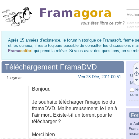
Recherc
Recher
Après 15 années d’existence, le forum historique de Framasoft, ferme se
et les curieux, il reste toujours possible de consulter les discussions ma
Frama
colibri
qui prend la relève. Si vous avez des questions, on se re
Téléchargement FramaDVD
Utili
Ven 23 Déc, 2011 00:51
fuzzyman
Mot 
Bonjour,
R
conn
Je souhaite télécharger l'image iso du
framaDVD. Malheureusement, le lien à
l'air mort. Existe-t-il un torrent pour le
Fo
télécharger ?
»
Aut
Frama
résea
Merci bien