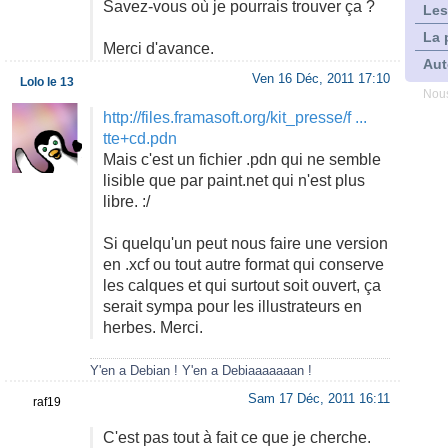
Savez-vous où je pourrais trouver ça ?
Les
La 
Merci d'avance.
Aut
Ven 16 Déc, 2011 17:10
Lolo le 13
Nous
http://files.framasoft.org/kit_presse/f ...
tte+cd.pdn
Mais c'est un fichier .pdn qui ne semble
lisible que par paint.net qui n'est plus
libre. :/
Si quelqu'un peut nous faire une version
en .xcf ou tout autre format qui conserve
les calques et qui surtout soit ouvert, ça
serait sympa pour les illustrateurs en
herbes. Merci.
Y'en a Debian ! Y'en a Debiaaaaaaan !
Sam 17 Déc, 2011 16:11
raf19
C'est pas tout à fait ce que je cherche.