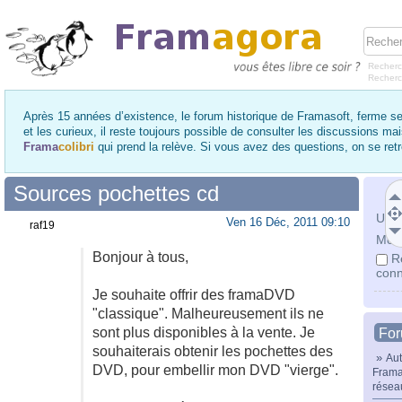
Recherc
Recher
Après 15 années d’existence, le forum historique de Framasoft, ferme se
et les curieux, il reste toujours possible de consulter les discussions ma
Frama
colibri
qui prend la relève. Si vous avez des questions, on se re
Sources pochettes cd
Utili
Ven 16 Déc, 2011 09:10
raf19
Mot 
Bonjour à tous,
R
conn
Je souhaite offrir des framaDVD
"classique". Malheureusement ils ne
sont plus disponibles à la vente. Je
Fo
souhaiterais obtenir les pochettes des
»
Aut
DVD, pour embellir mon DVD "vierge".
Frama
résea