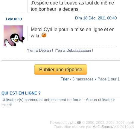
J'espère que tu trouveras tout de même
ton bonheur la dedans.
Dim 18 Déc, 2011 00:40
Lolo le 13
Merci Cyrille pour la mise en ligne et en
wiki.
Y'en a Debian ! Y'en a Debiaaaaaaan !
Publier une réponse
Trier
• 5 messages • Page
1
sur
1
QUI EST EN LIGNE ?
Utilisateur(s) parcourant actuellement ce forum : Aucun utilisateur
inscrit
Powered by
phpBB
© 2000, 2002, 2005, 2007 php
Traduction réalisée par
Maël Soucaze
© 2010
ph