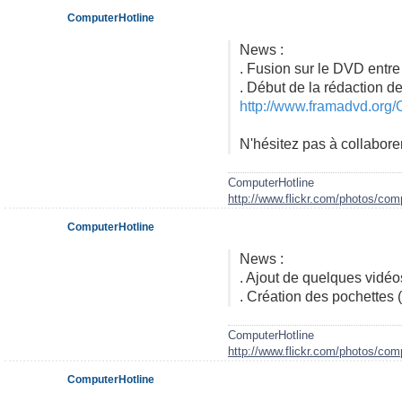
ComputerHotline
News :
. Fusion sur le DVD entre 
. Début de la rédaction de
http://www.framadvd.org/
N'hésitez pas à collaborer
ComputerHotline
http://www.flickr.com/photos/comp
ComputerHotline
News :
. Ajout de quelques vidéo
. Création des pochettes (
ComputerHotline
http://www.flickr.com/photos/comp
ComputerHotline