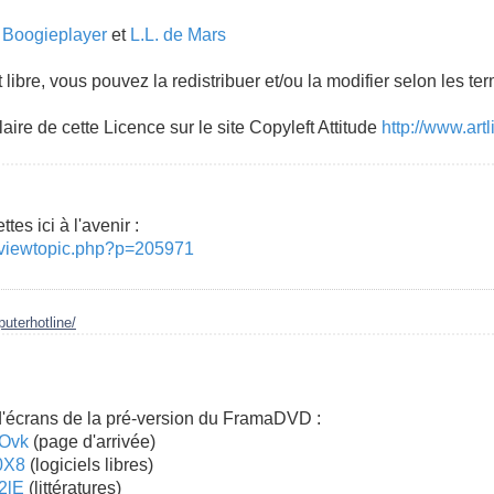
e
Boogieplayer
et
L.L. de Mars
 libre, vous pouvez la redistribuer et/ou la modifier selon les te
ire de cette Licence sur le site Copyleft Attitude
http://www.artl
es ici à l'avenir :
rg/viewtopic.php?p=205971
uterhotline/
d'écrans de la pré-version du FramaDVD :
VOvk
(page d'arrivée)
p0X8
(logiciels libres)
52lE
(littératures)