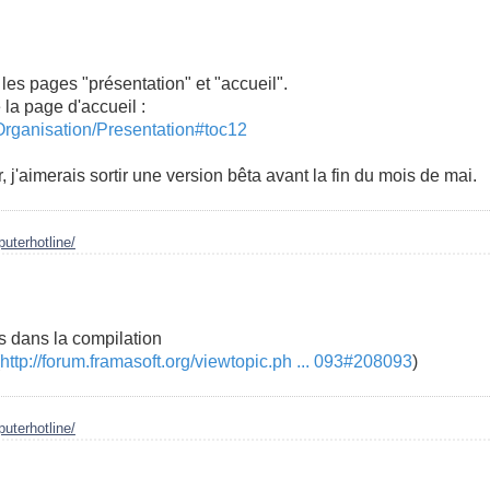
les pages "présentation" et "accueil".
 la page d'accueil :
Organisation/Presentation#toc12
, j'aimerais sortir une version bêta avant la fin du mois de mai.
uterhotline/
s dans la compilation
http://forum.framasoft.org/viewtopic.ph ... 093#208093
)
uterhotline/