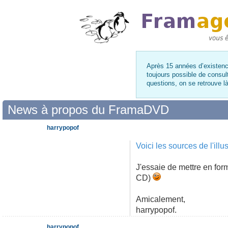
Après 15 années d’existence
toujours possible de consul
questions, on se retrouve 
News à propos du FramaDVD
harrypopof
Voici les sources de l'ill
J'essaie de mettre en for
CD)
Amicalement,
harrypopof.
harrypopof