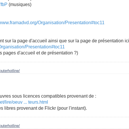
VfbP
(musiques)
//www.framadvd.org/Organisation/Presentation#toc11
ant sur la page d'accueil ainsi que sur la page de présentation ici
Organisation/Presentation#toc11
es pages d'accueil et de présentation ?)
uterhotline/
uvres sous licences compatibles provenant de :
t/lire/oeuv ... teurs.html
 libres provenant de Flickr (pour l'instant).
uterhotline/