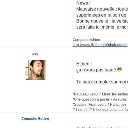
News :
Mauvaise nouvelle : tout
supprimées en raison de l
Bonne nouvelle : la vers
sera faite ici même le m
ComputerHotline
http://www.flickr.com/photos/comp
pyg
Et ben !
ça n'aura pas trainé
Tu peux compter sur moi
*Nouveau venu ? Lisez les
règles
*Une question à poser ?
Assurez 
*Soutenir Framasoft ?
Participez 
*"T'es où ?" Inscrivez vous sur l
ComputerHotline