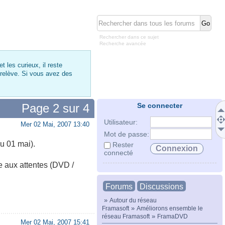
Rechercher dans ce sujet
Recherche avancée
 les curieux, il reste
 relève. Si vous avez des
Page
2
sur
4
Se connecter
Utilisateur:
Mer 02 Mai, 2007 13:40
Mot de passe:
u 01 mai).
Rester
connecté
e aux attentes (DVD /
Forums
Discussions
»
Autour du réseau
»
Framasoft
Améliorons ensemble le
»
réseau Framasoft
FramaDVD
Mer 02 Mai, 2007 15:41