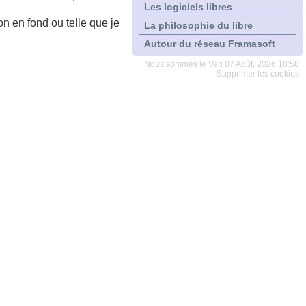
Les logiciels libres
on en fond ou telle que je
La philosophie du libre
Autour du réseau Framasoft
Nous sommes le Ven 07 Août, 2026 18:58
Supprimer les cookies