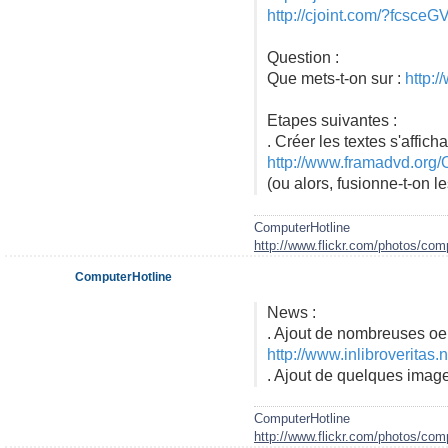
http://cjoint.com/?fcsceG
Question :
Que mets-t-on sur :
http:
Etapes suivantes :
. Créer les textes s'affich
http://www.framadvd.org/
(ou alors, fusionne-t-on l
ComputerHotline
http://www.flickr.com/photos/comp
ComputerHotline
News :
. Ajout de nombreuses oe
http://www.inlibroveritas.ne
. Ajout de quelques images
ComputerHotline
http://www.flickr.com/photos/comp