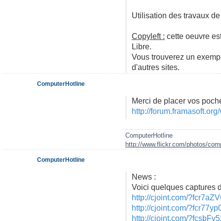
Utilisation des travaux d
Copyleft :
cette oeuvre est
Libre.
Vous trouverez un exempla
d'autres sites.
ComputerHotline
Merci de placer vos pochett
http://forum.framasoft.o
ComputerHotline
http://www.flickr.com/photos/comp
ComputerHotline
News :
Voici quelques captures 
http://cjoint.com/?fcr7aZ
http://cjoint.com/?fcr77y
http://cjoint.com/?fcsbFv