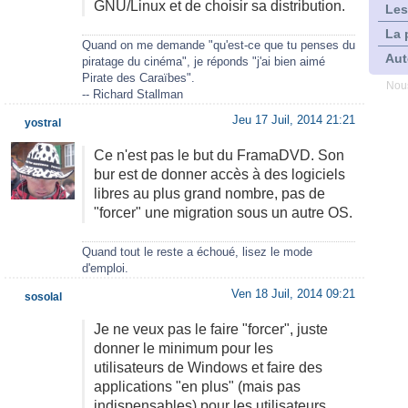
GNU/Linux et de choisir sa distribution.
Les
La 
Quand on me demande "qu'est-ce que tu penses du
Aut
piratage du cinéma", je réponds "j'ai bien aimé
Pirate des Caraïbes".
Nous
-- Richard Stallman
Jeu 17 Juil, 2014 21:21
yostral
Ce n'est pas le but du FramaDVD. Son
bur est de donner accès à des logiciels
libres au plus grand nombre, pas de
"forcer" une migration sous un autre OS.
Quand tout le reste a échoué, lisez le mode
d'emploi.
Ven 18 Juil, 2014 09:21
sosolal
Je ne veux pas le faire "forcer", juste
donner le minimum pour les
utilisateurs de Windows et faire des
applications "en plus" (mais pas
indispensables) pour les utilisateurs