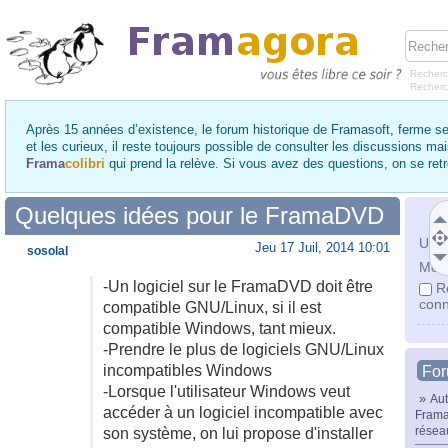
Recherc
Recher
Après 15 années d’existence, le forum historique de Framasoft, ferme se
et les curieux, il reste toujours possible de consulter les discussions ma
Frama
colibri
qui prend la relève. Si vous avez des questions, on se re
Quelques idées pour le FramaDVD
Utili
Jeu 17 Juil, 2014 10:01
sosolal
Mot 
-Un logiciel sur le FramaDVD doit être
R
conn
compatible GNU/Linux, si il est
compatible Windows, tant mieux.
-Prendre le plus de logiciels GNU/Linux
incompatibles Windows
Fo
-Lorsque l'utilisateur Windows veut
»
Aut
accéder à un logiciel incompatible avec
Frama
résea
son système, on lui propose d'installer