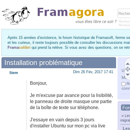
Recherc
Recher
Après 15 années d’existence, le forum historique de Framasoft, ferme se
et les curieux, il reste toujours possible de consulter les discussions ma
Frama
colibri
qui prend la relève. Si vous avez des questions, on se re
Installation problématique
Utili
Dim 26 Fév, 2017 17:41
Stem
Mot 
Bonjour,
R
conn
Je m'excuse par avance pour la lisibilité,
le panneau de droite masque une partie
de la boîte de texte sur téléphone.
Fo
»
Les
J'essaye en vain depuis 3 jours
migra
d'installer Ubuntu sur mon pc via live
Les