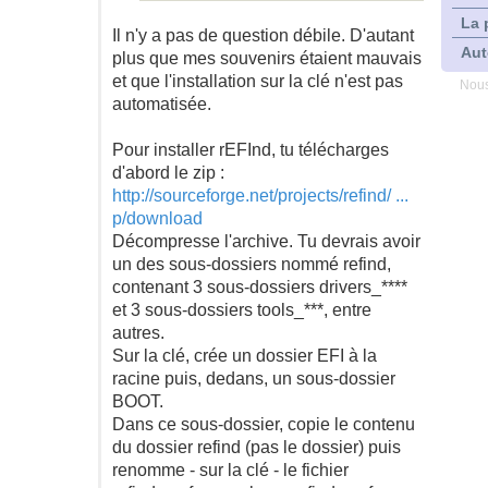
La 
Il n'y a pas de question débile. D'autant
Aut
plus que mes souvenirs étaient mauvais
et que l'installation sur la clé n'est pas
Nous
automatisée.
Pour installer rEFInd, tu télécharges
d'abord le zip :
http://sourceforge.net/projects/refind/ ...
p/download
Décompresse l'archive. Tu devrais avoir
un des sous-dossiers nommé refind,
contenant 3 sous-dossiers drivers_****
et 3 sous-dossiers tools_***, entre
autres.
Sur la clé, crée un dossier EFI à la
racine puis, dedans, un sous-dossier
BOOT.
Dans ce sous-dossier, copie le contenu
du dossier refind (pas le dossier) puis
renomme - sur la clé - le fichier