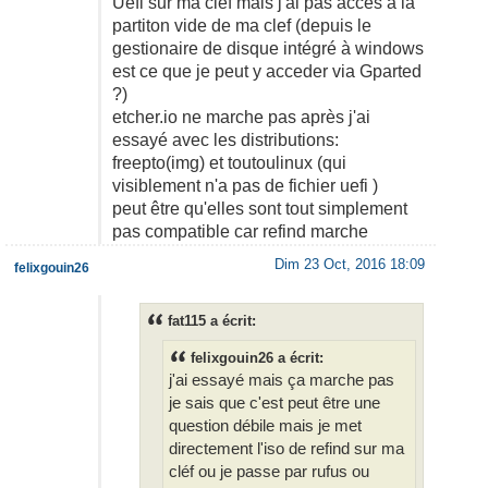
Uefi sur ma clef mais j'ai pas accès à la
partiton vide de ma clef (depuis le
gestionaire de disque intégré à windows
est ce que je peut y acceder via Gparted
?)
etcher.io ne marche pas après j'ai
essayé avec les distributions:
freepto(img) et toutoulinux (qui
visiblement n'a pas de fichier uefi )
peut être qu'elles sont tout simplement
pas compatible car refind marche
Dim 23 Oct, 2016 18:09
felixgouin26
fat115 a écrit:
felixgouin26 a écrit:
j'ai essayé mais ça marche pas
je sais que c'est peut être une
question débile mais je met
directement l'iso de refind sur ma
cléf ou je passe par rufus ou