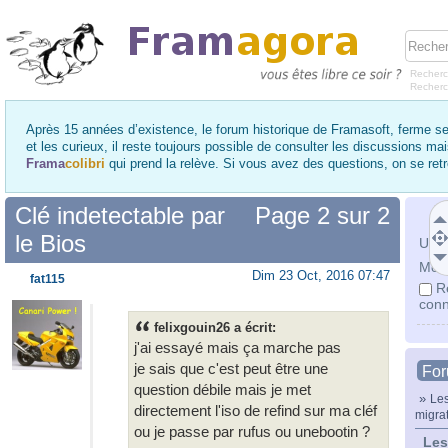
Recherc
Recher
Après 15 années d’existence, le forum historique de Framasoft, ferme se
et les curieux, il reste toujours possible de consulter les discussions ma
Frama
colibri
qui prend la relève. Si vous avez des questions, on se re
Clé indetectable par
Page
2
sur
2
le Bios
Utili
Mot 
Dim 23 Oct, 2016 07:47
fat115
R
conn
felixgouin26 a écrit:
j'ai essayé mais ça marche pas
je sais que c'est peut être une
Fo
question débile mais je met
»
Les
directement l'iso de refind sur ma cléf
migra
ou je passe par rufus ou unebootin ?
Les