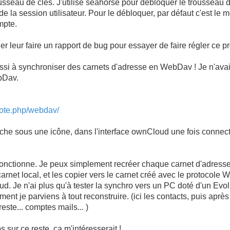
sseau de clés. J'utilise seahorse pour débloquer le trousseau de 
 la session utilisateur. Pour le débloquer, par défaut c'est le 
mpte.
ler leur faire un rapport de bug pour essayer de faire régler ce 
 réussi à synchroniser des carnets d'adresse en WebDav ! Je n'a
bDav.
mote.php/webdav/
che sous une icône, dans l'interface ownCloud une fois connect
fonctionne. Je peux simplement recréer chaque carnet d'adresse
arnet local, et les copier vers le carnet créé avec le protocole 
. Je n'ai plus qu'à tester la synchro vers un PC doté d'un Evolu
mment je parviens à tout reconstruire. (ici les contacts, puis après
este... comptes mails... )
os sur ce reste, ça m'intéresserait !