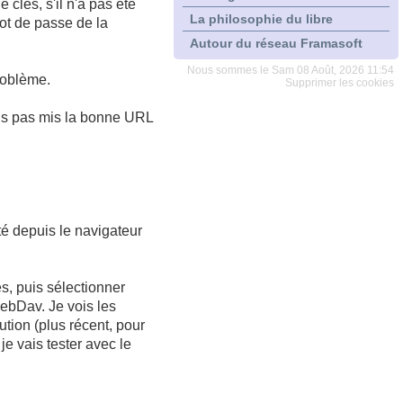
clés, s'il n'a pas été
La philosophie du libre
mot de passe de la
Autour du réseau Framasoft
Nous sommes le Sam 08 Août, 2026 11:54
problème.
Supprimer les cookies
vais pas mis la bonne URL
é depuis le navigateur
s, puis sélectionner
WebDav. Je vois les
tion (plus récent, pour
 je vais tester avec le