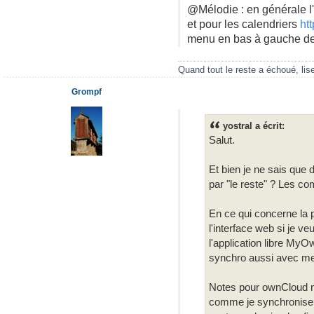
@Mélodie : en générale l
et pour les calendriers
ht
menu en bas à gauche des 
Quand tout le reste a échoué, lis
Grompf
yostral a écrit:
Salut.
Et bien je ne sais que 
par "le reste" ? Les c
En ce qui concerne la 
l'interface web si je v
l'application libre MyO
synchro aussi avec me
Notes pour ownCloud ne
comme je synchronise me