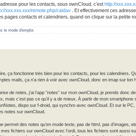
'adresse pour les contacts, sous ownCloud, c'est
http://xxx.xxx
tp://xxx.xxx.xxx/remote.php/caldav
. Et effectivement ces adresse
pages contacts et calendriers, quand on clique sur la petite r
ez le mode d'emploi.
dire, ça fonctionne très bien pour les contacts, pour les calendriers. 
omptes mails, ça n'a rien à voir avec ownCloud, donc en imap sur ton 
prise de notes, j'ai l'app "notes" sur mon ownCloud, je prends donc d
eux, mais c'est pas ce qu'il y a de mieux. À partir de mon smartphone so
wnNotes, dispo sur f-droid, qui synchro avec ownCloud. Et sur le PC, j'
s notes sur ownCloud.
 permet des notes qu'en mode texte, pas de html, pas d'images, etc.
s fichiers sur ownCloud avec l'ordi, tous les fichiers sont aussi su