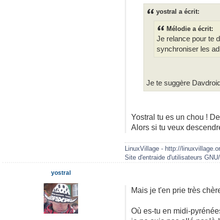
yostral a écrit:
Mélodie a écrit:
Je relance pour te 
synchroniser les ad
Je te suggère Davdroid.
Yostral tu es un chou ! Dep
Alors si tu veux descendr
LinuxVillage - http://linuxvillage.o
Site d'entraide d'utilisateurs GNU
yostral
Mais je t'en prie très chè
Où es-tu en midi-pyrénées