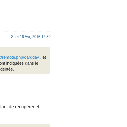
Sam 16 Avr, 2016 12:59
xx/remote.php/carddav
, et
ont indiquées dans le
 dentée.
tant de récupérer et