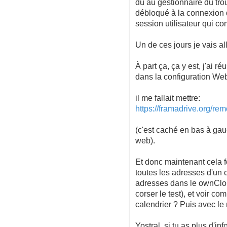
dû au gestionnaire du trou
débloqué à la connexion de
session utilisateur qui co
Un de ces jours je vais al
À part ça, ça y est, j'ai
dans la configuration We
il me fallait mettre:
https://framadrive.org/re
(c'est caché en bas à gau
web).
Et donc maintenant cela 
toutes les adresses d'un c
adresses dans le ownCloud
corser le test), et voir co
calendrier ? Puis avec le r
Yostral, si tu as plus d'inf