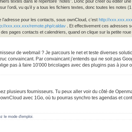
hiers textes dans le répertoire "notes". Donc pour créer ou éditer un
ur l'ordi, vu qu'il y a tous les fichiers textes, donc toutes les notes (1 
 l'adresse pour les contacts, sous ownCloud, c'est
http://xxx.xxx.x
tp://xxx.xxx.xxx/remote.php/caldav
. Et effectivement ces adresses s
es pages contacts et calendriers, quand on clique sur la petite roue
rnisseur de webmail ? Je parcours le net et teste diverses soluti
truc convaincant. Par convaincant j'entends qui ne soit pas Goo
blige pas à faire 10'000 bricolages avec des plugins pas à jour 
hez plusieurs fournisseurs. Tu peux aller voir du côté de Open
 ownCloud avec 1Go, où tu pourras synchro tes agendas et conta
ez le mode d'emploi.