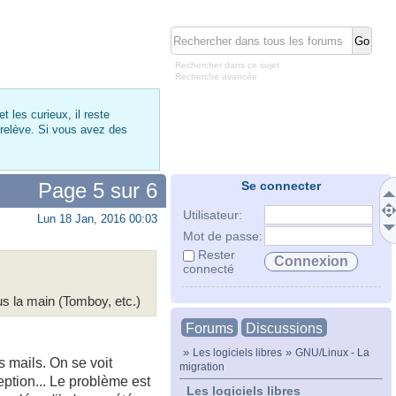
Rechercher dans ce sujet
Recherche avancée
 les curieux, il reste
 relève. Si vous avez des
Page
5
sur
6
Se connecter
Utilisateur:
Lun 18 Jan, 2016 00:03
Mot de passe:
Rester
connecté
us la main (Tomboy, etc.)
Forums
Discussions
»
»
Les logiciels libres
GNU/Linux - La
s mails. On se voit
migration
ption... Le problème est
Les logiciels libres