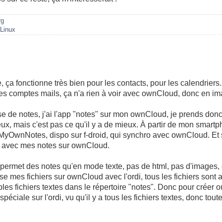
rg
/Linux
e, ça fonctionne très bien pour les contacts, pour les calendriers
Les comptes mails, ça n'a rien à voir avec ownCloud, donc en im
se de notes, j'ai l'app "notes" sur mon ownCloud, je prends don
veux, mais c'est pas ce qu'il y a de mieux. À partir de mon smar
bre MyOwnNotes, dispo sur f-droid, qui synchro avec ownCloud. Et su
i avec mes notes sur ownCloud.
ermet des notes qu'en mode texte, pas de html, pas d'images, e
 mes fichiers sur ownCloud avec l'ordi, tous les fichiers sont a
es fichiers textes dans le répertoire "notes". Donc pour créer ou
ciale sur l'ordi, vu qu'il y a tous les fichiers textes, donc toute