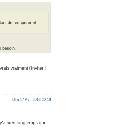
tant de récupérer et
s besoin.
ais vraiment t'inviter !
Dim 17 Avr, 2016 20:19
, y'a bien longtemps que