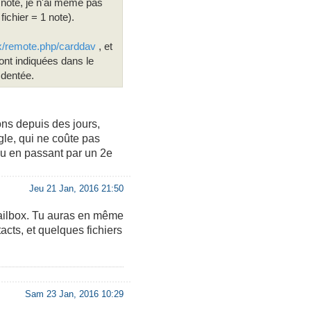
e note, je n'ai même pas
fichier = 1 note).
xx/remote.php/carddav
, et
ont indiquées dans le
 dentée.
ons depuis des jours,
gle, qui ne coûte pas
ou en passant par un 2e
Jeu 21 Jan, 2016 21:50
mailbox. Tu auras en même
cts, et quelques fichiers
Sam 23 Jan, 2016 10:29