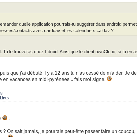
demander quelle application pourrais-tu suggérer dans android permet
resses/contacts avec carddav et les calendriers caldav ?
 Tu le trouveras chez f-droid. Ainsi que le client ownCloud, si tu en a
uis que j'ai débuté il y a 12 ans tu n'as cessé de m'aider. Je devr
e en vacances en midi-pyrénées... fais moi signe.
rg
/Linux
re
.
 ? On sait jamais, je pourrais peut-être passer faire un coucou