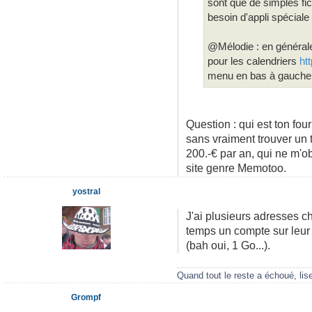
sont que de simples fic
besoin d'appli spéciale s
@Mélodie : en générale
pour les calendriers
ht
menu en bas à gauche d
Question : qui est ton fou
sans vraiment trouver un 
200.-€ par an, qui ne m'o
site genre Memotoo.
yostral
J'ai plusieurs adresses c
temps un compte sur leur
(bah oui, 1 Go...).
Quand tout le reste a échoué, lis
Grompf