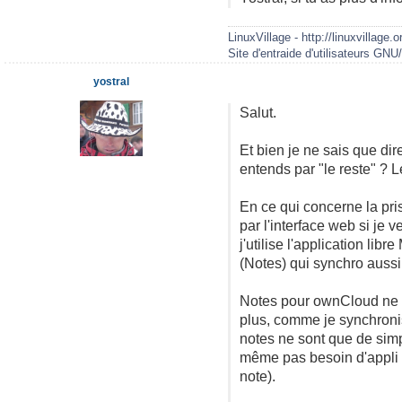
LinuxVillage - http://linuxvillage.o
Site d'entraide d'utilisateurs GNU
yostral
Salut.
Et bien je ne sais que dir
entends par "le reste" ? 
En ce qui concerne la pri
par l'interface web si je 
j'utilise l'application li
(Notes) qui synchro auss
Notes pour ownCloud ne p
plus, comme je synchronise
notes ne sont que de simpl
même pas besoin d'appli spé
note).