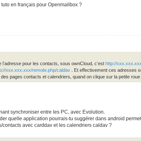
es tuto en français pour Openmailbox ?
 l'adresse pour les contacts, sous ownCloud, c'est
http://xxx.xxx.x
tp://xxx.xxx.xxx/remote.php/caldav
. Et effectivement ces adresses s
es pages contacts et calendriers, quand on clique sur la petite roue
enant synchroniser entre les PC, avec Evolution.
er quelle application pourrais-tu suggérer dans android permet
/contacts avec carddav et les calendriers caldav ?