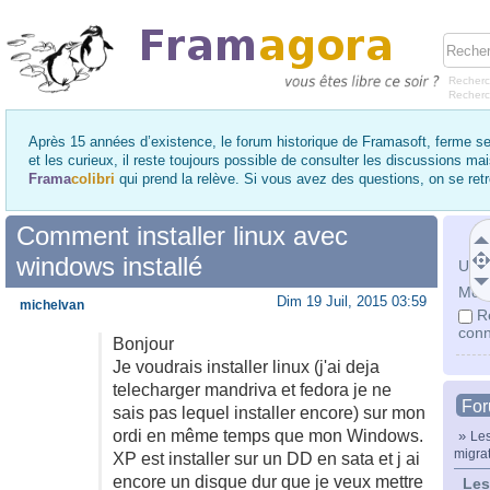
Recherc
Recher
Après 15 années d’existence, le forum historique de Framasoft, ferme se
et les curieux, il reste toujours possible de consulter les discussions ma
Frama
colibri
qui prend la relève. Si vous avez des questions, on se re
Comment installer linux avec
windows installé
Utili
Mot 
Dim 19 Juil, 2015 03:59
michelvan
R
conn
Bonjour
Je voudrais installer linux (j'ai deja
telecharger mandriva et fedora je ne
Fo
sais pas lequel installer encore) sur mon
ordi en même temps que mon Windows.
»
Les
migra
XP est installer sur un DD en sata et j ai
encore un disque dur que je veux mettre
Les