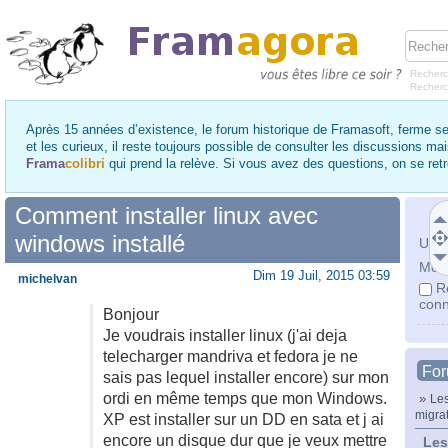
Recherc
Recher
Après 15 années d’existence, le forum historique de Framasoft, ferme se
et les curieux, il reste toujours possible de consulter les discussions ma
Frama
colibri
qui prend la relève. Si vous avez des questions, on se re
Comment installer linux avec
windows installé
Utili
Mot 
Dim 19 Juil, 2015 03:59
michelvan
R
conn
Bonjour
Je voudrais installer linux (j'ai deja
telecharger mandriva et fedora je ne
Fo
sais pas lequel installer encore) sur mon
ordi en même temps que mon Windows.
»
Les
migra
XP est installer sur un DD en sata et j ai
encore un disque dur que je veux mettre
Les