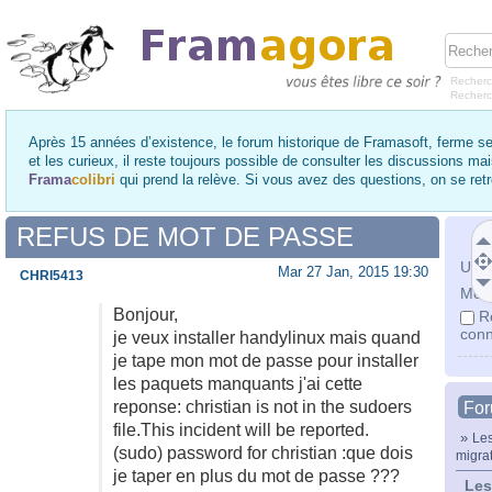
Recherc
Recher
Après 15 années d’existence, le forum historique de Framasoft, ferme se
et les curieux, il reste toujours possible de consulter les discussions ma
Frama
colibri
qui prend la relève. Si vous avez des questions, on se re
REFUS DE MOT DE PASSE
Utili
Mar 27 Jan, 2015 19:30
CHRI5413
Mot 
Bonjour,
R
conn
je veux installer handylinux mais quand
je tape mon mot de passe pour installer
les paquets manquants j'ai cette
reponse: christian is not in the sudoers
Fo
file.This incident will be reported.
»
Les
(sudo) password for christian :que dois
migra
je taper en plus du mot de passe ???
Les