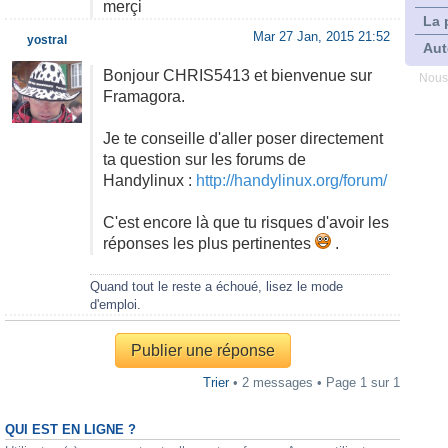
merçi
La 
Mar 27 Jan, 2015 21:52
yostral
Aut
Bonjour CHRIS5413 et bienvenue sur
Nous
Framagora.
Je te conseille d'aller poser directement
ta question sur les forums de
Handylinux :
http://handylinux.org/forum/
C'est encore là que tu risques d'avoir les
réponses les plus pertinentes
.
Quand tout le reste a échoué, lisez le mode
d'emploi.
Publier une réponse
Trier
• 2 messages • Page
1
sur
1
QUI EST EN LIGNE ?